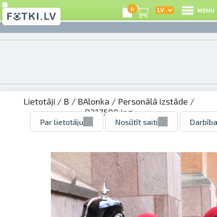
0
MENU
Lietotāji
/
B
/
BAlonka
/
Personālā izstāde
/
8217500.jpg
Par lietotāju
Nosūtīt saiti
Darbība