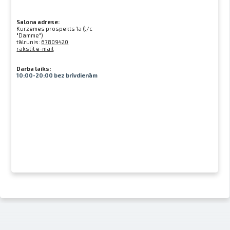
Salona adrese:
Kurzemes prospekts 1a (t/c
"Damme")
tālrunis:
67809420
rakstīt e-mail
Darba laiks:
10:00-20:00 bez brīvdienām