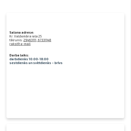
Salona adrese:
Kr. Valdemāra iela 25
tālrunis:
29463111, 67331148
rakstīt e-mail
Darba laiks:
darbdienās 10:00-18:00
sestdienās un svētdienās – brīvs