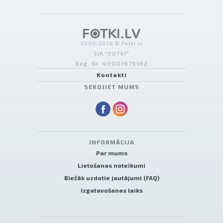
2000-2026 © Fotki.lv
SIA "FOTKI"
Reģ. Nr. 40003679362
Kontakti
SEKOJIET MUMS
INFORMĀCIJA
Par mums
Lietošanas noteikumi
Biežāk uzdotie jautājumi (FAQ)
Izgatavošanas laiks