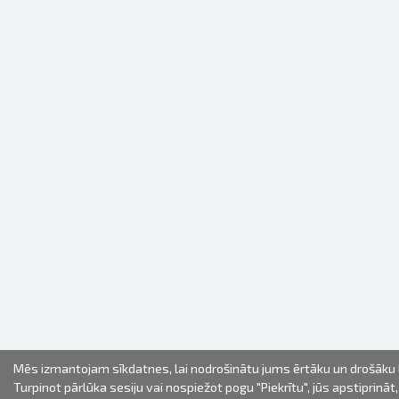
Mēs izmantojam sīkdatnes, lai nodrošinātu jums ērtāku un drošāku l
Turpinot pārlūka sesiju vai nospiežot pogu "Piekrītu", jūs apstiprināt