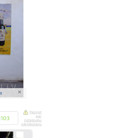
saistē
foto
ātienē
lv
Paziņot
par
:
103
noteikumu
pārkāpšanu