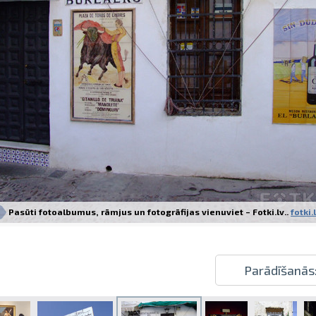
Izdrukas 1h laikā Rīgā – pasūtiet tieš
Dažādi formāti un papīra veidi jūsu 
Piegāde visā Latvijā vai saņemšana kl
Pasūti fotoalbumus, rāmjus un fotogrāfijas vienuviet – Fotki.lv..
fotki.
Parādīšanās