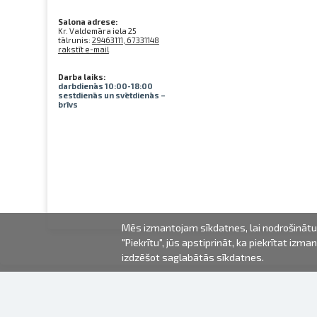
Salona adrese:
Kr. Valdemāra iela 25
tālrunis:
29463111, 67331148
rakstīt e-mail
Darba laiks:
darbdienās 10:00-18:00
sestdienās un svētdienās –
brīvs
Mēs izmantojam sīkdatnes, lai nodrošinātu 
"Piekrītu", jūs apstiprināt, ka piekrītat iz
izdzēšot saglabātās sīkdatnes.