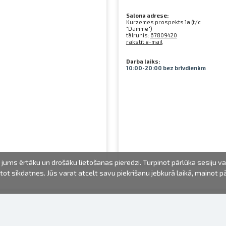
Salona adrese:
Kurzemes prospekts 1a (t/c
"Damme")
tālrunis:
67809420
rakstīt e-mail
Darba laiks:
10:00-20:00 bez brīvdienām
jums ērtāku un drošāku lietošanas pieredzi. Turpinot pārlūka sesiju v
mantot sīkdatnes. Jūs varat atcelt savu piekrišanu jebkurā laikā, mainot 