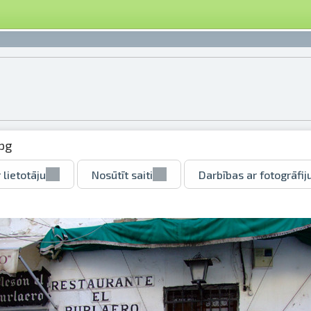
pg
 lietotāju
Nosūtīt saiti
Darbības ar fotogrāfij