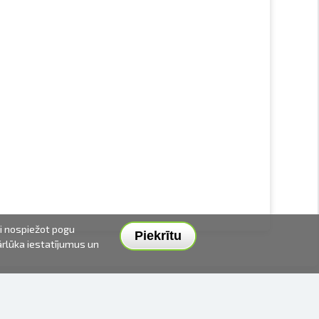
ai nospiežot pogu
Piekrītu
pārlūka iestatījumus un