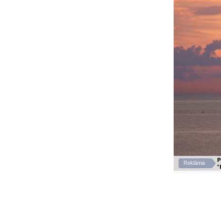
P
Reklāma
"