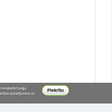
ai nospiežot pogu
Piekrītu
pārlūka iestatījumus un