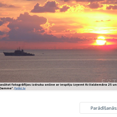
Izdrukas 1h laikā Rīgā – pasūtiet tieš
Dažādi formāti un papīra veidi jūsu 
Piegāde visā Latvijā vai saņemšana kl
asūtot fotogrāfijas izdruku online ar iespēju izņemt Kr.Valdemāra 25 un
Damme".
fotki.lv
Parādīšanās