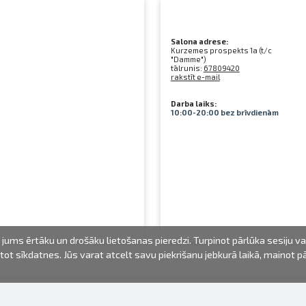
Salona adrese:
Kurzemes prospekts 1a (t/c
"Damme")
tālrunis:
67809420
rakstīt e-mail
Darba laiks:
10:00-20:00 bez brīvdienām
jums ērtāku un drošāku lietošanas pieredzi. Turpinot pārlūka sesiju v
mantot sīkdatnes. Jūs varat atcelt savu piekrišanu jebkurā laikā, mainot 