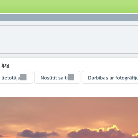
.jpg
 lietotāju
Nosūtīt saiti
Darbības ar fotogrāfij