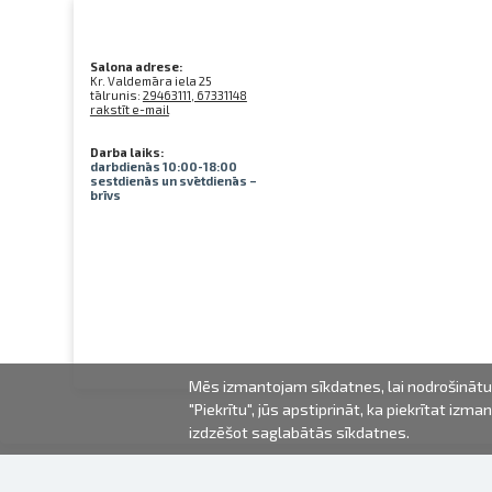
Salona adrese:
Kr. Valdemāra iela 25
tālrunis:
29463111, 67331148
rakstīt e-mail
Darba laiks:
darbdienās 10:00-18:00
sestdienās un svētdienās –
brīvs
Mēs izmantojam sīkdatnes, lai nodrošinātu 
"Piekrītu", jūs apstiprināt, ka piekrītat iz
izdzēšot saglabātās sīkdatnes.