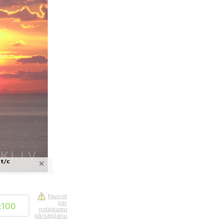
saistē
foto
ātienē
 t/c
Paziņot
par
:
100
noteikumu
pārkāpšanu