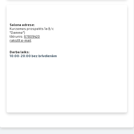
Salona adrese:
Kurzemes prospekts 1a (t/c
"Damme")
tālrunis:
67809420
rakstīt e-mail
Darba laiks:
10:00-20:00 bez brīvdienām