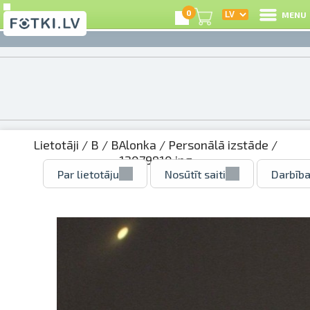
0
MENU
Lietotāji
/
B
/
BAlonka
/
Personālā izstāde
/
12079910.jpg
Par lietotāju
Nosūtīt saiti
Darbība