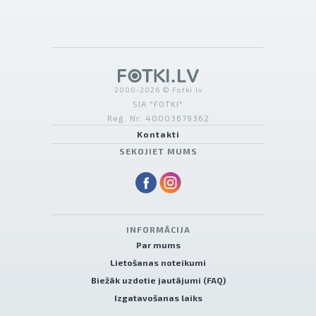
2000-2026 © Fotki.lv
SIA "FOTKI"
Reģ. Nr. 40003679362
Kontakti
SEKOJIET MUMS
INFORMĀCIJA
Par mums
Lietošanas noteikumi
Biežāk uzdotie jautājumi (FAQ)
Izgatavošanas laiks