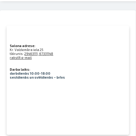
Salona adrese:
Kr. Valdemāra iela 25
tālrunis:
29463111, 67331148
rakstīt e-mail
Darba laiks:
darbdienās 10:00-18:00
sestdienās un svētdienās – brīvs