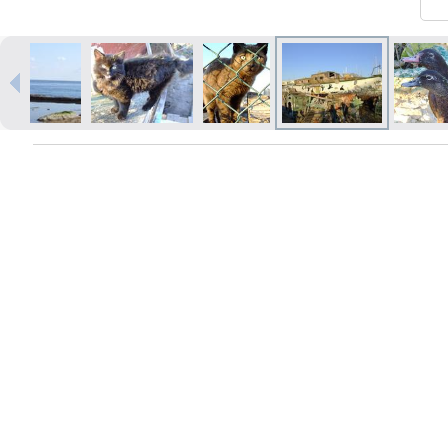
Izdrukas 1h laikā Rīgā – pasūtiet
tiešsaistē
Dažādi formāti un papīra veidi
jūsu foto
Piegāde visā Latvijā vai
saņemšana klātienē