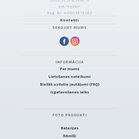
2000-2026 © Fotki.lv
SIA "FOTKI"
Reģ. Nr. 40003679362
Kontakti
SEKOJIET MUMS
INFORMĀCIJA
Par mums
Lietošanas noteikumi
Biežāk uzdotie jautājumi (FAQ)
Izgatavošanas laiks
FOTO PRODUKTI
Baterijas
Rāmīši