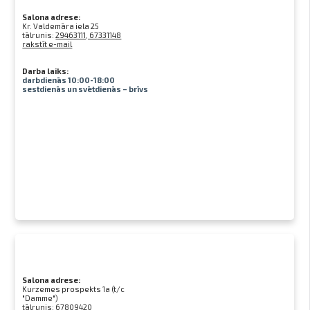
Salona adrese:
Kr. Valdemāra iela 25
tālrunis:
29463111, 67331148
rakstīt e-mail
Darba laiks:
darbdienās 10:00-18:00
sestdienās un svētdienās – brīvs
Salona adrese:
Kurzemes prospekts 1a (t/c
"Damme")
tālrunis:
67809420