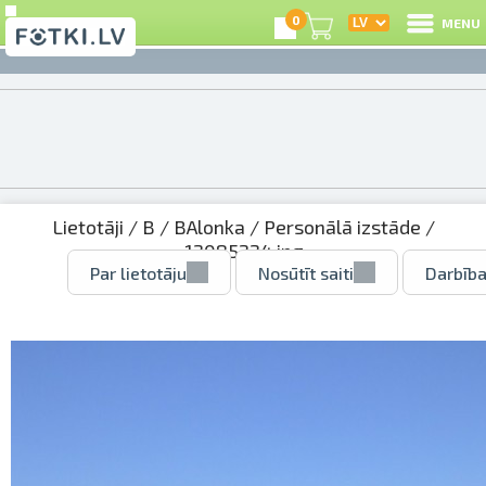
0
MENU
Lietotāji
/
B
/
BAlonka
/
Personālā izstāde
/
12085224.jpg
Par lietotāju
Nosūtīt saiti
Darbība