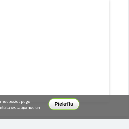
ai nospiežot pogu
Piekrītu
pārlūka iestatījumus un