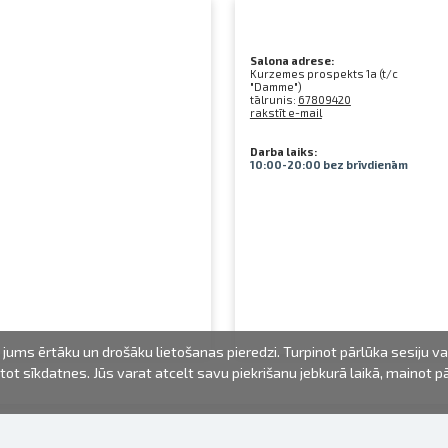
Salona adrese:
Kurzemes prospekts 1a (t/c
"Damme")
tālrunis:
67809420
rakstīt e-mail
Darba laiks:
10:00-20:00 bez brīvdienām
jums ērtāku un drošāku lietošanas pieredzi. Turpinot pārlūka sesiju v
mantot sīkdatnes. Jūs varat atcelt savu piekrišanu jebkurā laikā, mainot 