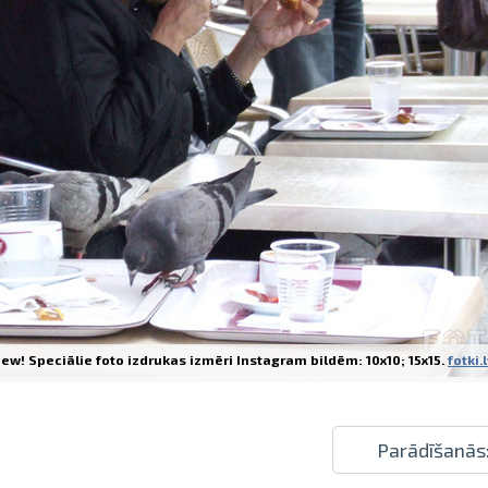
Izdrukas 1h laikā Rīgā – pasūtiet tieš
Dažādi formāti un papīra veidi jūsu 
Piegāde visā Latvijā vai saņemšana kl
ew! Speciālie foto izdrukas izmēri Instagram bildēm: 10x10; 15x15.
fotki.
Parādīšanās