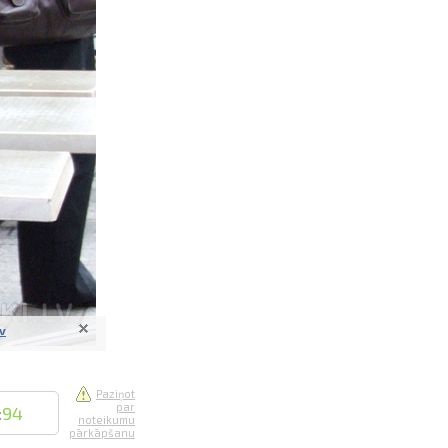
saistē
foto
ātienē
lv
Paziņot
par
:
94
noteikumu
pārkāpšanu