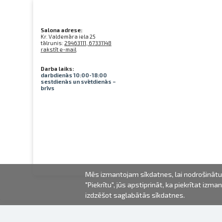
Salona adrese:
Kr. Valdemāra iela 25
tālrunis:
29463111, 67331148
rakstīt e-mail
Darba laiks:
darbdienās 10:00-18:00
sestdienās un svētdienās –
brīvs
Mēs izmantojam sīkdatnes, lai nodrošinātu 
"Piekrītu", jūs apstiprināt, ka piekrītat iz
izdzēšot saglabātās sīkdatnes.