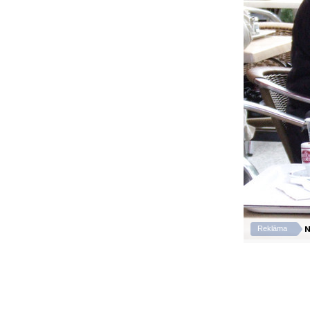
N
Reklāma