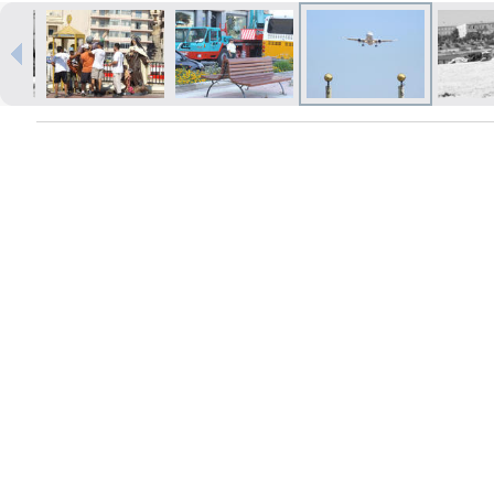
Izdrukas 1h laikā Rīgā – pasūtiet
tiešsaistē
Dažādi formāti un papīra veidi
jūsu foto
Piegāde visā Latvijā vai
saņemšana klātienē