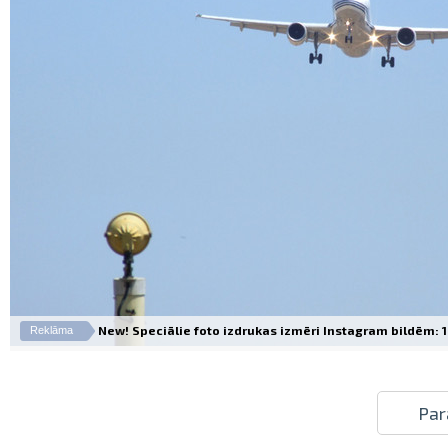
New! Speciālie foto izdrukas izmēri Instagram bildēm: 10
Reklāma
Par