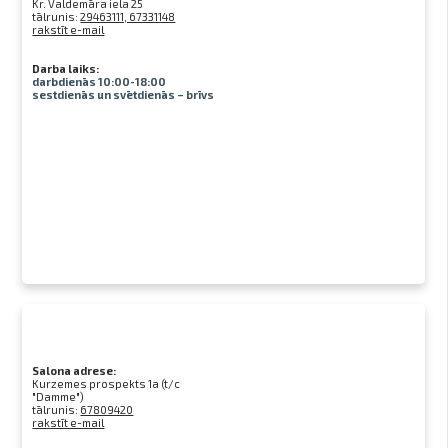
Kr. Valdemāra iela 25
tālrunis:
29463111, 67331148
rakstīt e-mail
Darba laiks:
darbdienās 10:00-18:00
sestdienās un svētdienās – brīvs
Salona adrese:
Kurzemes prospekts 1a (t/c
"Damme")
tālrunis:
67809420
rakstīt e-mail