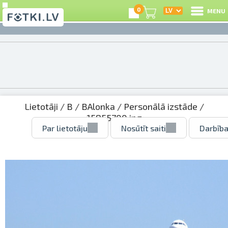
0
MENU
Lietotāji
/
B
/
BAlonka
/
Personālā izstāde
/
15855700.jpg
Par lietotāju
Nosūtīt saiti
Darbība