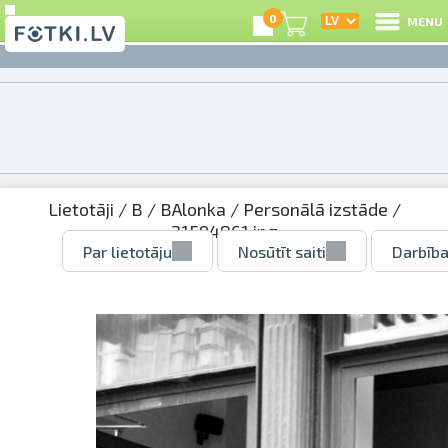
0
MENU
Lietotāji
/
B
/
BAlonka
/
Personālā izstāde
/
21594861.jpg
Par lietotāju
Nosūtīt saiti
Darbība