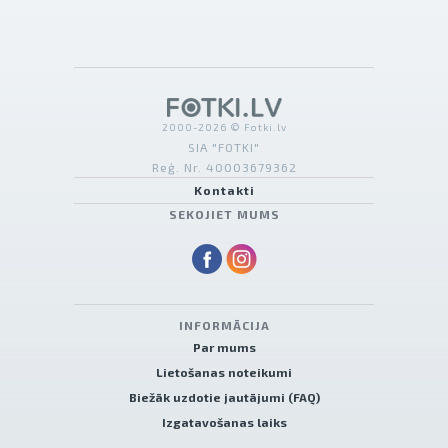
2000-2026 © Fotki.lv
SIA "FOTKI"
Reģ. Nr. 40003679362
Kontakti
SEKOJIET MUMS
INFORMĀCIJA
Par mums
Lietošanas noteikumi
Biežāk uzdotie jautājumi (FAQ)
Izgatavošanas laiks