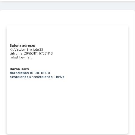
Salona adrese:
Kr. Valdemāra iela 25
tālrunis:
29463111, 67331148
rakstīt e-mail
Darba laiks:
darbdienās 10:00-18:00
sestdienās un svētdienās – brīvs