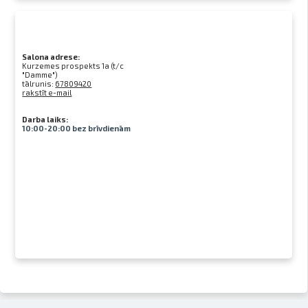
Salona adrese:
Kurzemes prospekts 1a (t/c
"Damme")
tālrunis:
67809420
rakstīt e-mail
Darba laiks:
10:00-20:00 bez brīvdienām