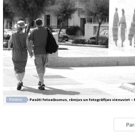
Pasūti fotoalbumus, rāmjus un fotogrāfijas vienuviet – Fo
Reklāma
Par