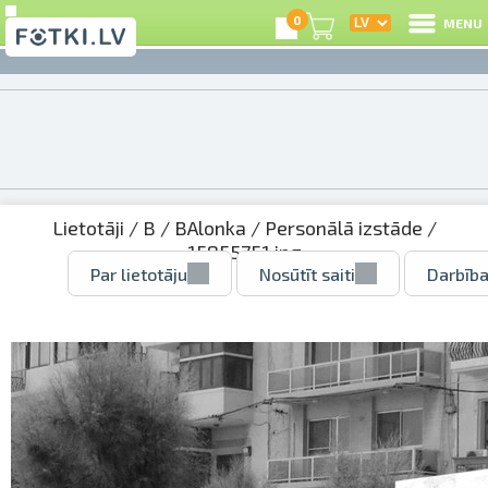
0
MENU
Lietotāji
/
B
/
BAlonka
/
Personālā izstāde
/
15855751.jpg
Par lietotāju
Nosūtīt saiti
Darbība