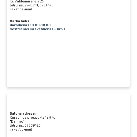
Kr. Valdemāra iela 25
tālrunis:
29463111, 67331148
rakstīt e-mail
Darba laiks:
darbdienās 10:00-18:00
sestdienās un svētdienās – brīvs
Salona adrese:
Kurzemes prospekts 1a (t/c
"Damme")
tālrunis:
67809420
rakstīt e-mail