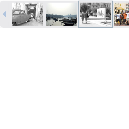
Izdrukas 1h laikā Rīgā – pasūtiet
tiešsaistē
Dažādi formāti un papīra veidi
jūsu foto
Piegāde visā Latvijā vai
saņemšana klātienē