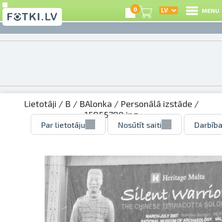
0
MENU
Lietotāji
/
B
/
BAlonka
/
Personālā izstāde
/
15855780.jpg
Par lietotāju
Nosūtīt saiti
Darbība