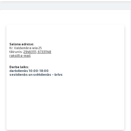
Salona adrese:
Kr. Valdemāra iela 25
tālrunis:
29463111, 67331148
rakstīt e-mail
Darba laiks:
darbdienās 10:00-18:00
sestdienās un svētdienās – brīvs