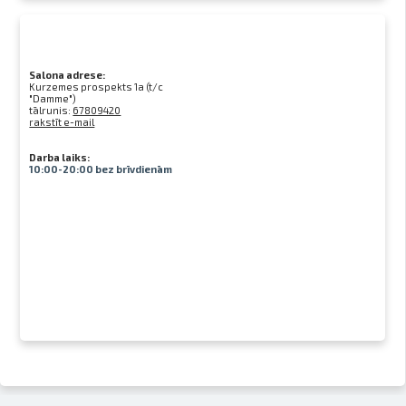
Salona adrese:
Kurzemes prospekts 1a (t/c
"Damme")
tālrunis:
67809420
rakstīt e-mail
Darba laiks:
10:00-20:00 bez brīvdienām