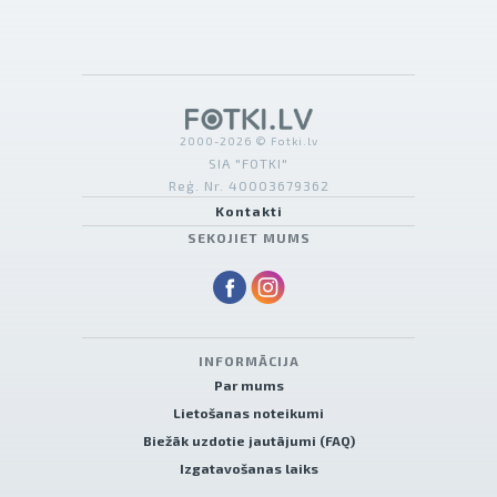
2000-2026 © Fotki.lv
SIA "FOTKI"
Reģ. Nr. 40003679362
Kontakti
SEKOJIET MUMS
INFORMĀCIJA
Par mums
Lietošanas noteikumi
Biežāk uzdotie jautājumi (FAQ)
Izgatavošanas laiks