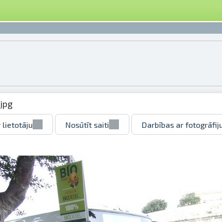
jpg
 lietotāju
Nosūtīt saiti
Darbības ar fotogrāfij