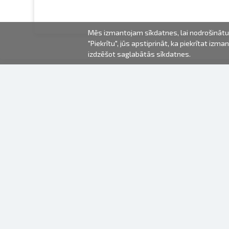
Mēs izmantojam sīkdatnes, lai nodrošinātu 
"Piekrītu", jūs apstiprināt, ka piekrītat iz
izdzēšot saglabātās sīkdatnes.
2000-2026 © Fotki.lv
SIA "FOTKI"
Reģ. Nr. 40003679362
Kontakti
SEKOJIET MUMS