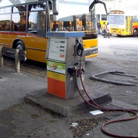
Izdrukas 1h laikā Rīgā – pasūtiet tieš
Dažādi formāti un papīra veidi jūsu 
Piegāde visā Latvijā vai saņemšana kl