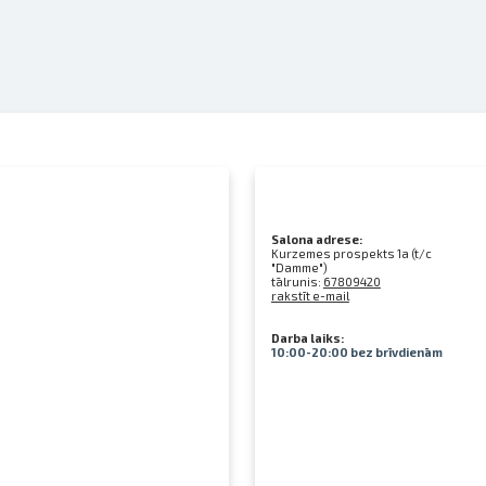
Salona adrese:
Kurzemes prospekts 1a (t/c
"Damme")
tālrunis:
67809420
rakstīt e-mail
Darba laiks:
10:00-20:00 bez brīvdienām