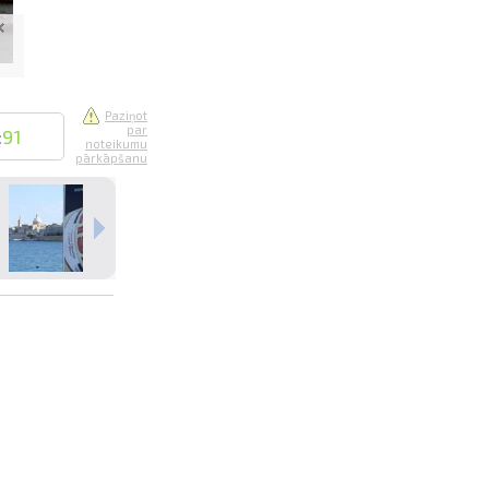
Paziņot
par
:
91
noteikumu
pārkāpšanu