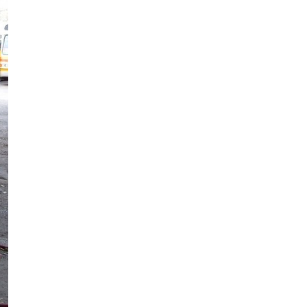
saistē
foto
ātienē