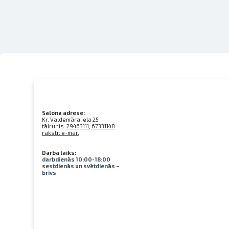
Salona adrese:
Kr. Valdemāra iela 25
tālrunis:
29463111, 67331148
rakstīt e-mail
Darba laiks:
darbdienās 10:00-18:00
sestdienās un svētdienās –
brīvs