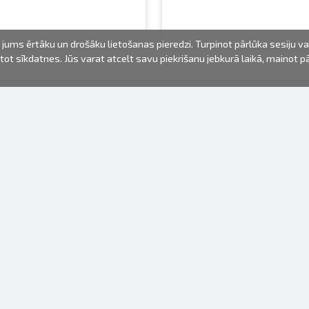
jums ērtāku un drošāku lietošanas pieredzi. Turpinot pārlūka sesiju v
mantot sīkdatnes. Jūs varat atcelt savu piekrišanu jebkurā laikā, mainot 
FOTO PRODUKTI
INFORMĀCIJA
Par mums
Baterijas
Lietošanas noteikumi
Rāmīši
Biežāk uzdotie jautājumi (FAQ)
dāvanu maisiņi
Izgatavošanas laiks
Albumi
Venr. lietošanas fotoaparāti
Fotofilmas
Rāmju stiprinājumi