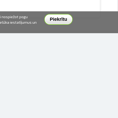
ai nospiežot pogu
Piekrītu
pārlūka iestatījumus un
PIEGĀDES VEIDI UN CENAS
APMAKSAS VEIDI