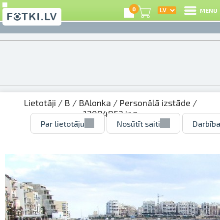
0
MENU
Lietotāji
/
B
/
BAlonka
/
Personālā izstāde
/
12084852.jpg
Par lietotāju
Nosūtīt saiti
Darbība