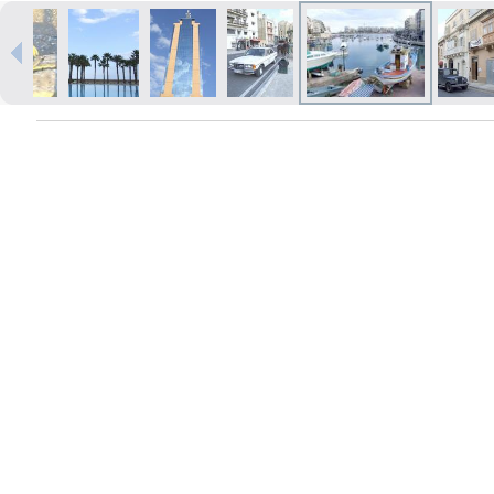
Izdrukas 1h laikā Rīgā – pasūtiet
tiešsaistē
Dažādi formāti un papīra veidi
jūsu foto
Piegāde visā Latvijā vai
saņemšana klātienē