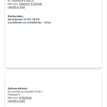
Kr. Valdemāra iela 25
tālrunis:
29463111, 67331148
rakstīt e-mail
Darba laiks:
darbdienās 10:00-18:00
sestdienās un svētdienās – brīvs
Salona adrese:
Kurzemes prospekts 1a (t/c
"Damme")
tālrunis:
67809420
rakstīt e-mail