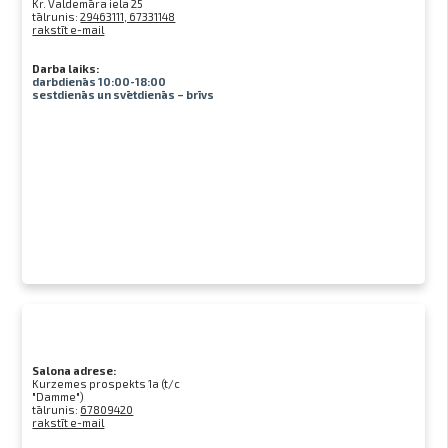
Kr. Valdemāra iela 25
tālrunis:
29463111, 67331148
rakstīt e-mail
Darba laiks:
darbdienās 10:00-18:00
sestdienās un svētdienās – brīvs
Salona adrese:
Kurzemes prospekts 1a (t/c
"Damme")
tālrunis:
67809420
rakstīt e-mail