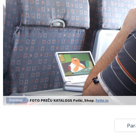
FOTO PREČU KATALOGS Fotki_Shop.
fotki.lv
Reklāma
Par