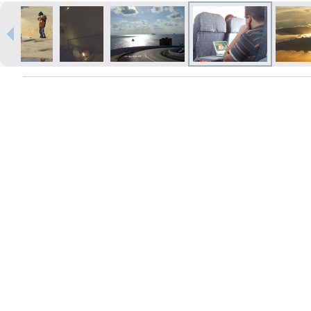
Izdrukas 1h laikā Rīgā – pasūtiet
tiešsaistē
Dažādi formāti un papīra veidi
jūsu foto
Piegāde visā Latvijā vai
saņemšana klātienē