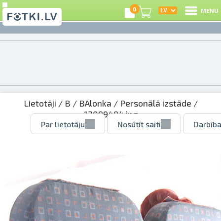
0
MENU
Lietotāji
/
B
/
BAlonka
/
Personālā izstāde
/
12099494.jpg
Par lietotāju
Nosūtīt saiti
Darbība