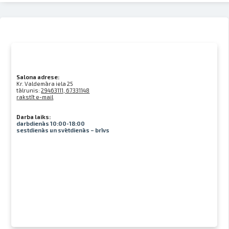
Salona adrese:
Kr. Valdemāra iela 25
tālrunis:
29463111, 67331148
rakstīt e-mail
Darba laiks:
darbdienās 10:00-18:00
sestdienās un svētdienās – brīvs