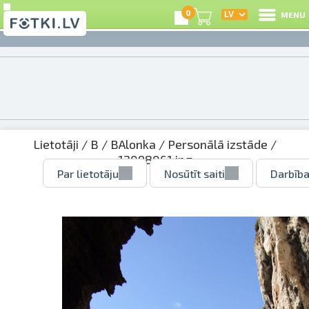
0
MENU
Lietotāji
/
B
/
BAlonka
/
Personālā izstāde
/
12098061.jpg
Par lietotāju
Nosūtīt saiti
Darbība