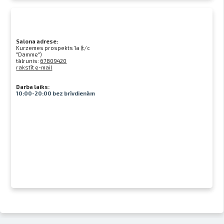
Salona adrese:
Kurzemes prospekts 1a (t/c
"Damme")
tālrunis:
67809420
rakstīt e-mail
Darba laiks:
10:00-20:00 bez brīvdienām