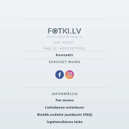
2000-2026 © Fotki.lv
SIA "FOTKI"
Reģ. Nr. 40003679362
Kontakti
SEKOJIET MUMS
INFORMĀCIJA
Par mums
Lietošanas noteikumi
Biežāk uzdotie jautājumi (FAQ)
Izgatavošanas laiks