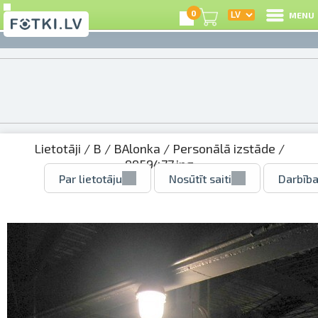
0
MENU
Lietotāji
/
B
/
BAlonka
/
Personālā izstāde
/
9959477.jpg
Par lietotāju
Nosūtīt saiti
Darbība