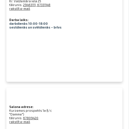
Kr. Valdemāra iela 25
tālrunis:
29463111, 67331148
rakstīt e-mail
Darba laiks:
darbdienās 10:00-18:00
sestdienās un svētdienās – brīvs
Salona adrese:
Kurzemes prospekts 1a (t/c
"Damme")
tālrunis:
67809420
rakstīt e-mail