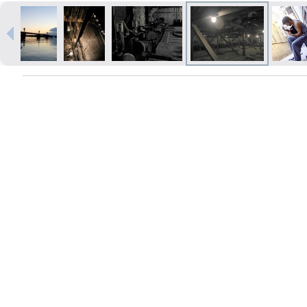
Izdrukas 1h laikā Rīgā – pasūtiet
tiešsaistē
Dažādi formāti un papīra veidi
jūsu foto
Piegāde visā Latvijā vai
saņemšana klātienē