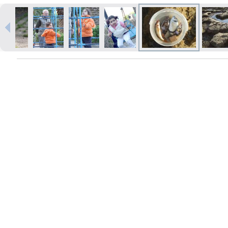
Izdrukas 1h laikā Rīgā – pasūtiet
tiešsaistē
Dažādi formāti un papīra veidi
jūsu foto
Piegāde visā Latvijā vai
saņemšana klātienē