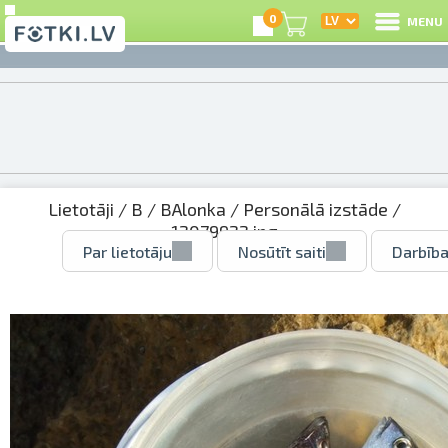
0
MENU
Lietotāji
/
B
/
BAlonka
/
Personālā izstāde
/
12079922.jpg
Par lietotāju
Nosūtīt saiti
Darbība