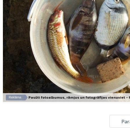
Pasūti fotoalbumus, rāmjus un fotogrāfijas vienuviet – Fo
Reklāma
Par