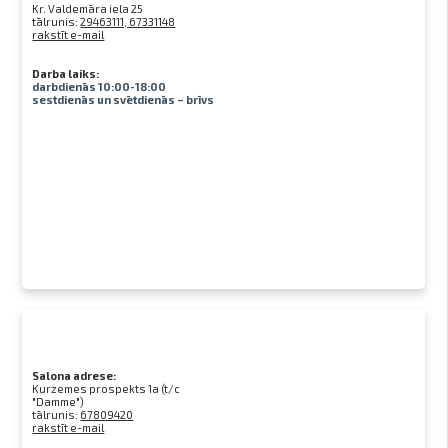
Kr. Valdemāra iela 25
tālrunis:
29463111, 67331148
rakstīt e-mail
Darba laiks:
darbdienās 10:00-18:00
sestdienās un svētdienās – brīvs
Salona adrese:
Kurzemes prospekts 1a (t/c
"Damme")
tālrunis:
67809420
rakstīt e-mail