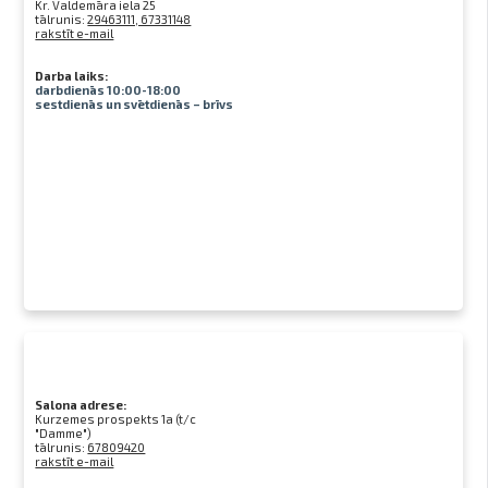
Kr. Valdemāra iela 25
tālrunis:
29463111, 67331148
rakstīt e-mail
Darba laiks:
darbdienās 10:00-18:00
sestdienās un svētdienās – brīvs
Salona adrese:
Kurzemes prospekts 1a (t/c
"Damme")
tālrunis:
67809420
rakstīt e-mail