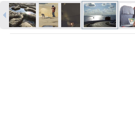
Izdrukas 1h laikā Rīgā – pasūtiet
tiešsaistē
Dažādi formāti un papīra veidi
jūsu foto
Piegāde visā Latvijā vai
saņemšana klātienē