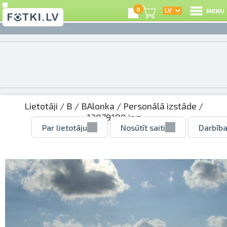
0
MENU
Lietotāji
/
B
/
BAlonka
/
Personālā izstāde
/
12079180.jpg
Par lietotāju
Nosūtīt saiti
Darbība