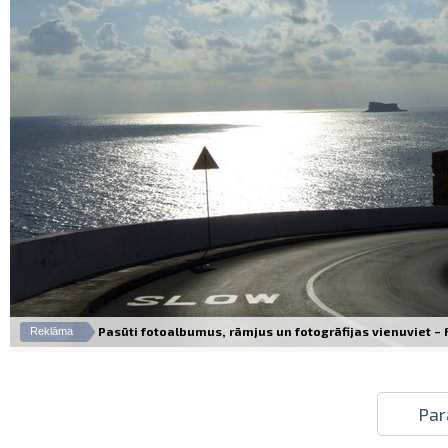
Pasūti fotoalbumus, rāmjus un fotogrāfijas vienuviet – Fo
Reklāma
Par