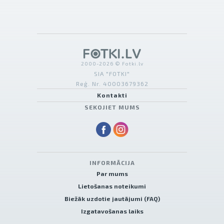
2000-2026 © Fotki.lv
SIA "FOTKI"
Reģ. Nr. 40003679362
Kontakti
SEKOJIET MUMS
INFORMĀCIJA
Par mums
Lietošanas noteikumi
Biežāk uzdotie jautājumi (FAQ)
Izgatavošanas laiks