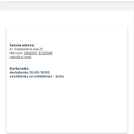
Salona adrese:
Kr. Valdemāra iela 25
tālrunis:
29463111, 67331148
rakstīt e-mail
Darba laiks:
darbdienās 10:00-18:00
sestdienās un svētdienās – brīvs