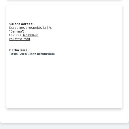
Salona adrese:
Kurzemes prospekts 1a (t/c
"Damme")
tālrunis:
67809420
rakstīt e-mail
Darba laiks:
10:00-20:00 bez brīvdienām