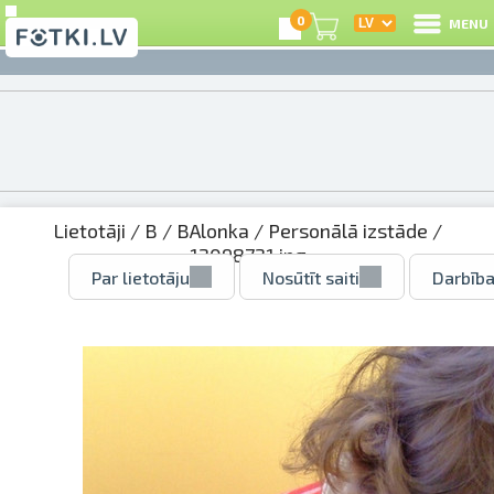
0
MENU
Lietotāji
/
B
/
BAlonka
/
Personālā izstāde
/
12098721.jpg
Par lietotāju
Nosūtīt saiti
Darbība