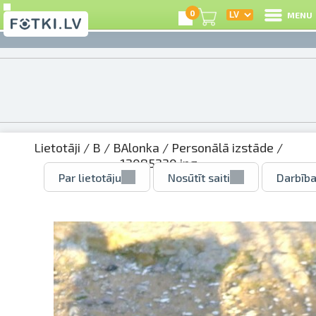
0
MENU
Lietotāji
/
B
/
BAlonka
/
Personālā izstāde
/
12085220.jpg
Par lietotāju
Nosūtīt saiti
Darbība