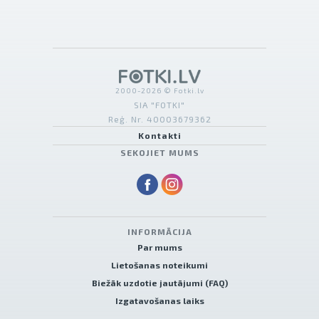
2000-2026 © Fotki.lv
SIA "FOTKI"
Reģ. Nr. 40003679362
Kontakti
SEKOJIET MUMS
INFORMĀCIJA
Par mums
Lietošanas noteikumi
Biežāk uzdotie jautājumi (FAQ)
Izgatavošanas laiks