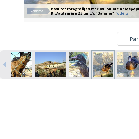
Pasūtot fotogrāfijas izdruku online ar iespēj
Reklāma
Kr.Valdemāra 25 un t/c "Damme".
fotki.lv
Izdrukas 1h laikā Rīgā – pasūtiet
Par
tiešsaistē
Dažādi formāti un papīra veidi
jūsu foto
Piegāde visā Latvijā vai
saņemšana klātienē