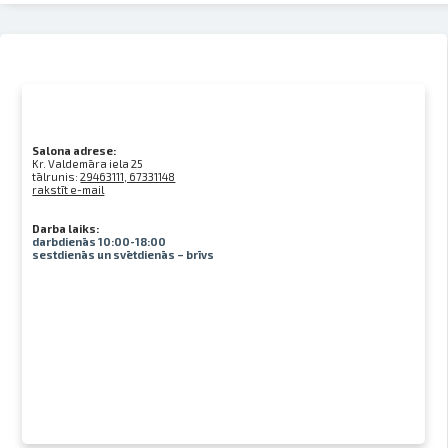
Salona adrese:
Kr. Valdemāra iela 25
tālrunis:
29463111, 67331148
rakstīt e-mail
Darba laiks:
darbdienās 10:00-18:00
sestdienās un svētdienās – brīvs