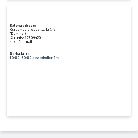
Salona adrese:
Kurzemes prospekts 1a (t/c
"Damme")
tālrunis:
67809420
rakstīt e-mail
Darba laiks:
10:00-20:00 bez brīvdienām