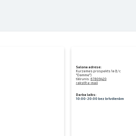
Salona adrese:
Kurzemes prospekts 1a (t/c
"Damme")
tālrunis:
67809420
rakstīt e-mail
Darba laiks:
10:00-20:00 bez brīvdienām