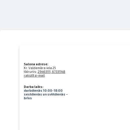
Salona adrese:
Kr. Valdemāra iela 25
tālrunis:
29463111, 67331148
rakstīt e-mail
Darba laiks:
darbdienās 10:00-18:00
sestdienās un svētdienās –
brīvs