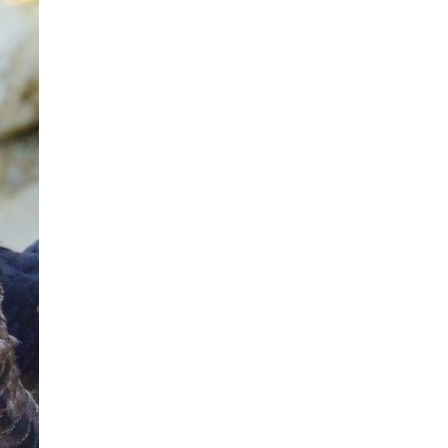
saistē
foto
ātienē