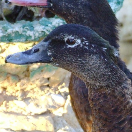
Izdrukas 1h laikā Rīgā – pasūtiet tieš
Dažādi formāti un papīra veidi jūsu 
Piegāde visā Latvijā vai saņemšana kl