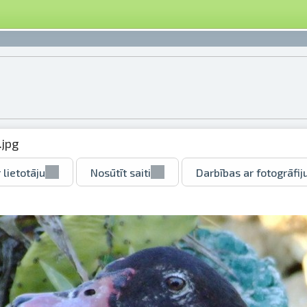
.jpg
 lietotāju
Nosūtīt saiti
Darbības ar fotogrāfij