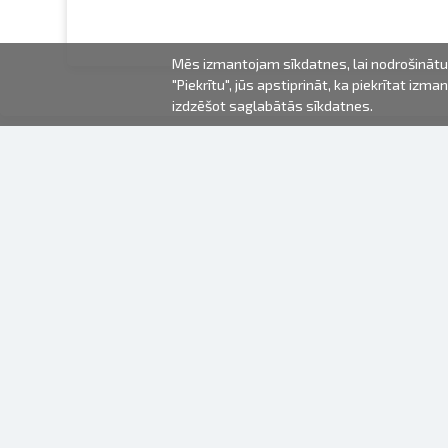
Mēs izmantojam sīkdatnes, lai nodrošinātu 
"Piekrītu", jūs apstiprināt, ka piekrītat iz
izdzēšot saglabātās sīkdatnes.
2000-2026 © Fotki.lv
SIA "FOTKI"
Reģ. Nr. 40003679362
Kontakti
SEKOJIET MUMS