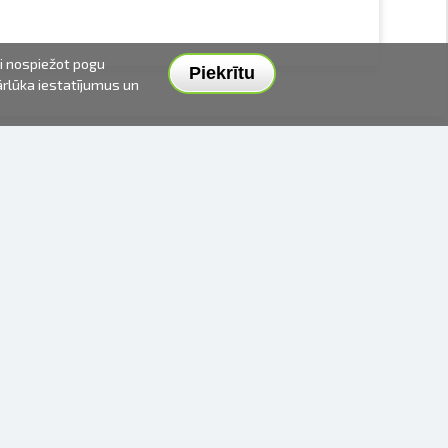
ai nospiežot pogu
Piekrītu
pārlūka iestatījumus un
PIEGĀDES VEIDI UN CENAS
APMAKSAS VEIDI