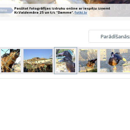
Pasūtot fotogrāfijas izdruku online ar iespēju izņemt
lāma
Kr.Valdemāra 25 un t/c "Damme".
fotki.lv
Parādīšanās