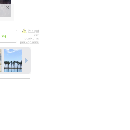
Paziņot
par
:
79
noteikumu
pārkāpšanu