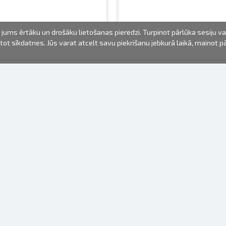
jums ērtāku un drošāku lietošanas pieredzi. Turpinot pārlūka sesiju v
mantot sīkdatnes. Jūs varat atcelt savu piekrišanu jebkurā laikā, mainot 
FOTO PRODUKTI
INFORMĀCIJA
Par mums
Baterijas
Lietošanas noteikumi
Rāmīši
Biežāk uzdotie jautājumi (FAQ)
dāvanu maisiņi
Izgatavošanas laiks
Albumi
Venr. lietošanas fotoaparāti
Fotofilmas
Rāmju stiprinājumi