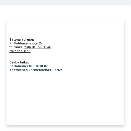
Salona adrese:
Kr. Valdemāra iela 25
tālrunis:
29463111, 67331148
rakstīt e-mail
Darba laiks:
darbdienās 10:00-18:00
sestdienās un svētdienās – brīvs