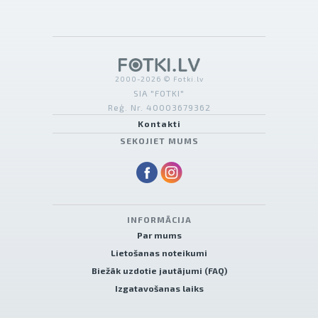
2000-2026 © Fotki.lv
SIA "FOTKI"
Reģ. Nr. 40003679362
Kontakti
SEKOJIET MUMS
INFORMĀCIJA
Par mums
Lietošanas noteikumi
Biežāk uzdotie jautājumi (FAQ)
Izgatavošanas laiks