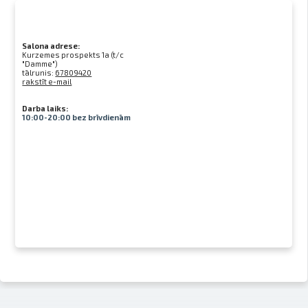
Salona adrese:
Kurzemes prospekts 1a (t/c
"Damme")
tālrunis:
67809420
rakstīt e-mail
Darba laiks:
10:00-20:00 bez brīvdienām