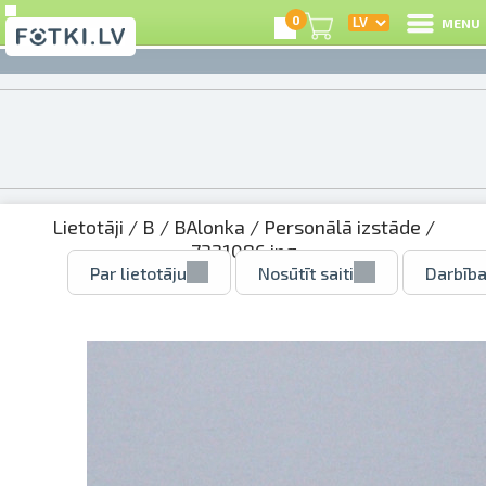
0
MENU
Lietotāji
/
B
/
BAlonka
/
Personālā izstāde
/
7321086.jpg
Par lietotāju
Nosūtīt saiti
Darbība