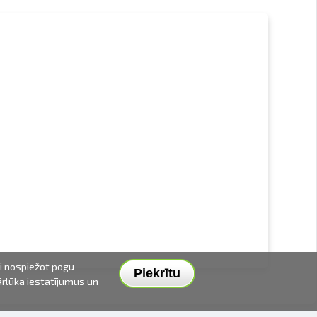
ai nospiežot pogu
Piekrītu
pārlūka iestatījumus un