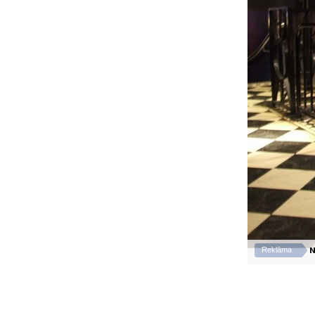
N
Reklāma