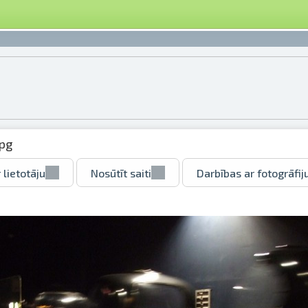
jpg
 lietotāju
Nosūtīt saiti
Darbības ar fotogrāfij