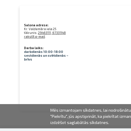
Salona adrese:
Kr. Valdemāra iela 25
tālrunis:
29463111, 67331148
rakstīt e-mail
Darba laiks:
darbdienās 10:00-18:00
sestdienās un svētdienās –
brīvs
Mēs izmantojam sīkdatnes, lai nodrošinātu 
"Piekrītu", jūs apstiprināt, ka piekrītat iz
izdzēšot saglabātās sīkdatnes.