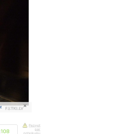
saistē
foto
ātienē
lv
Paziņot
par
:
108
noteikumu