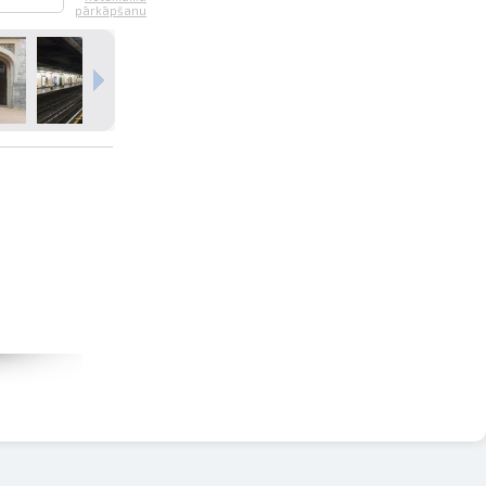
pārkāpšanu