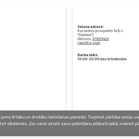
Salona adrese:
Kurzemes prospekts 1a (t/c
"Damme")
tālrunis:
67809420
rakstīt e-mail
Darba laiks:
10:00-20:00 bez brīvdienām
jums ērtāku un drošāku lietošanas pieredzi. Turpinot pārlūka sesiju v
mantot sīkdatnes. Jūs varat atcelt savu piekrišanu jebkurā laikā, mainot 