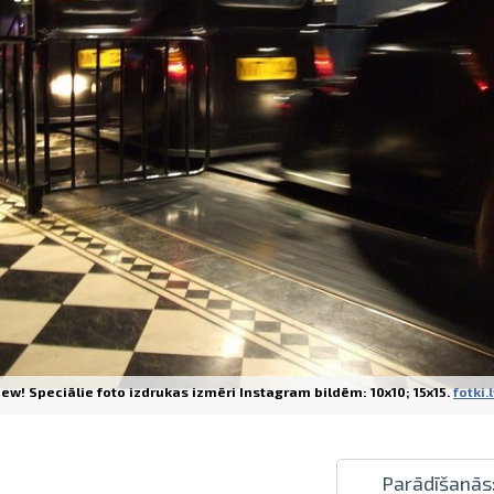
Izdrukas 1h laikā Rīgā – pasūtiet tieš
Dažādi formāti un papīra veidi jūsu 
Piegāde visā Latvijā vai saņemšana kl
ew! Speciālie foto izdrukas izmēri Instagram bildēm: 10x10; 15x15.
fotki.
Parādīšanās