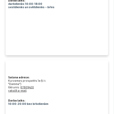
Darba laiks:
darbdienās 10:00-18:00
sestdienās un svētdienās – brīvs
Salona adrese:
Kurzemes prospekts 1a (t/c
"Damme")
tālrunis:
67809420
rakstīt e-mail
Darba laiks:
10:00-20:00 bez brīvdienām