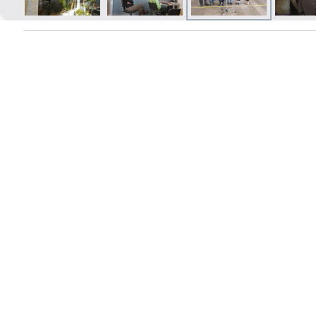
Izdrukas 1h laikā Rīgā – pasūtiet
tiešsaistē
Dažādi formāti un papīra veidi
jūsu foto
Piegāde visā Latvijā vai
saņemšana klātienē