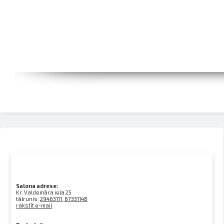
Salona adrese:
Kr. Valdemāra iela 25
tālrunis:
29463111, 67331148
rakstīt e-mail