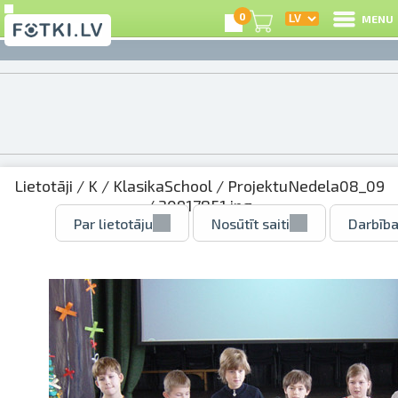
0
MENU
Lietotāji
/
K
/
KlasikaSchool
/
ProjektuNedela08_09
/ 30917851.jpg
Par lietotāju
Nosūtīt saiti
Darbība