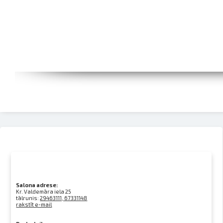
Salona adrese:
Kr. Valdemāra iela 25
tālrunis:
29463111, 67331148
rakstīt e-mail