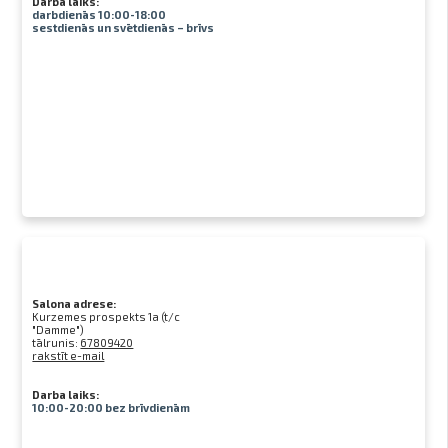
Darba laiks:
darbdienās 10:00-18:00
sestdienās un svētdienās – brīvs
Salona adrese:
Kurzemes prospekts 1a (t/c
"Damme")
tālrunis:
67809420
rakstīt e-mail
Darba laiks:
10:00-20:00 bez brīvdienām