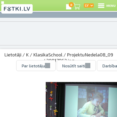
0
MENU
Lietotāji
/
K
/
KlasikaSchool
/
ProjektuNedela08_09
/ 30917862.jpg
Par lietotāju
Nosūtīt saiti
Darbība