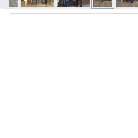
Izdrukas 1h laikā Rīgā – pasūtiet
tiešsaistē
Dažādi formāti un papīra veidi
jūsu foto
Piegāde visā Latvijā vai
saņemšana klātienē