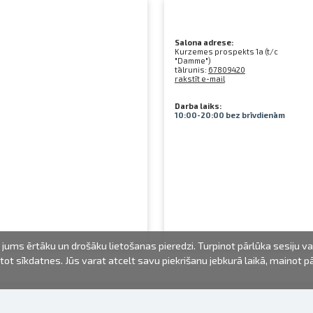
Salona adrese:
Kurzemes prospekts 1a (t/c
"Damme")
tālrunis:
67809420
rakstīt e-mail
Darba laiks:
10:00-20:00 bez brīvdienām
jums ērtāku un drošāku lietošanas pieredzi. Turpinot pārlūka sesiju v
mantot sīkdatnes. Jūs varat atcelt savu piekrišanu jebkurā laikā, mainot 