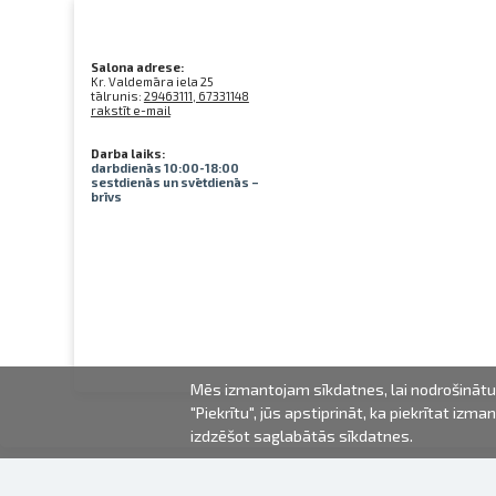
Salona adrese:
Kr. Valdemāra iela 25
tālrunis:
29463111, 67331148
rakstīt e-mail
Darba laiks:
darbdienās 10:00-18:00
sestdienās un svētdienās –
brīvs
Mēs izmantojam sīkdatnes, lai nodrošinātu 
"Piekrītu", jūs apstiprināt, ka piekrītat iz
izdzēšot saglabātās sīkdatnes.