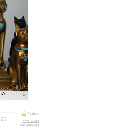
saistē
foto
ātienē
 t/c
Paziņot
par
:
83
noteikumu
pārkāpšanu