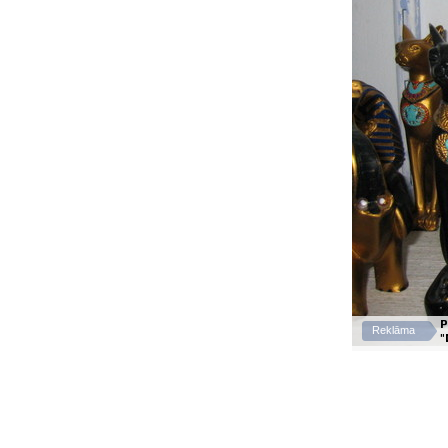
P
Reklāma
"