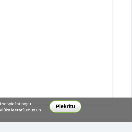
ai nospiežot pogu
Piekrītu
pārlūka iestatījumus un