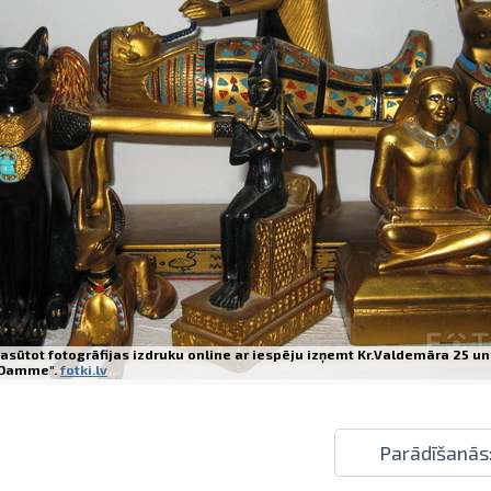
Izdrukas 1h laikā Rīgā – pasūtiet tieš
Dažādi formāti un papīra veidi jūsu 
Piegāde visā Latvijā vai saņemšana kl
asūtot fotogrāfijas izdruku online ar iespēju izņemt Kr.Valdemāra 25 un
Damme".
fotki.lv
Parādīšanās