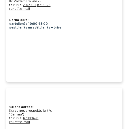
Kr. Valdemāra iela 25
tālrunis:
29463111, 67331148
rakstīt e-mail
Darba laiks:
darbdienās 10:00-18:00
sestdienās un svētdienās – brīvs
Salona adrese:
Kurzemes prospekts 1a (t/c
"Damme")
tālrunis:
67809420
rakstīt e-mail