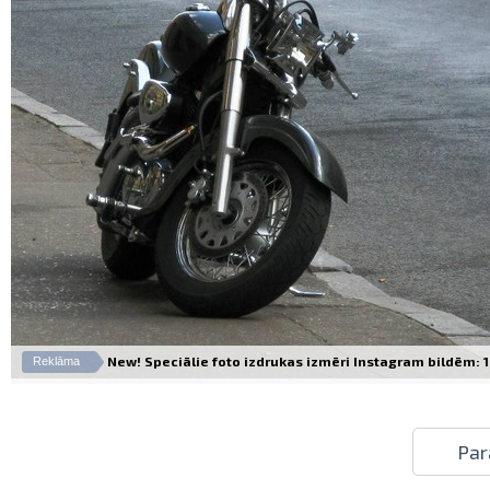
New! Speciālie foto izdrukas izmēri Instagram bildēm: 10
Reklāma
Par