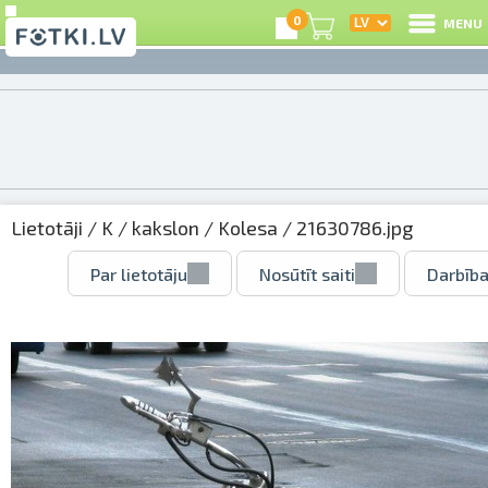
0
MENU
Lietotāji
/
K
/
kakslon
/
Kolesa
/ 21630786.jpg
Par lietotāju
Nosūtīt saiti
Darbība