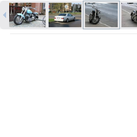
Izdrukas 1h laikā Rīgā – pasūtiet
tiešsaistē
Dažādi formāti un papīra veidi
jūsu foto
Piegāde visā Latvijā vai
saņemšana klātienē