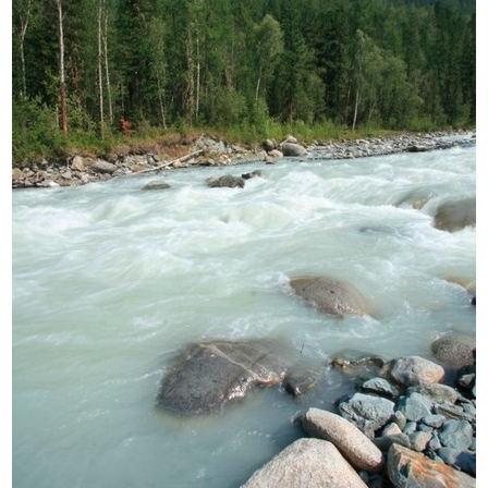
Izdrukas 1h laikā Rīgā – pasūtiet tieš
Dažādi formāti un papīra veidi jūsu 
Piegāde visā Latvijā vai saņemšana kl