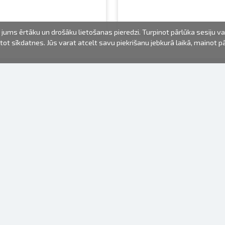
jums ērtāku un drošāku lietošanas pieredzi. Turpinot pārlūka sesiju v
mantot sīkdatnes. Jūs varat atcelt savu piekrišanu jebkurā laikā, mainot 
FOTO PRODUKTI
INFORMĀCIJA
Par mums
Baterijas
Lietošanas noteikumi
Rāmīši
Biežāk uzdotie jautājumi (FAQ)
dāvanu maisiņi
Izgatavošanas laiks
Albumi
Venr. lietošanas fotoaparāti
Fotofilmas
Rāmju stiprinājumi