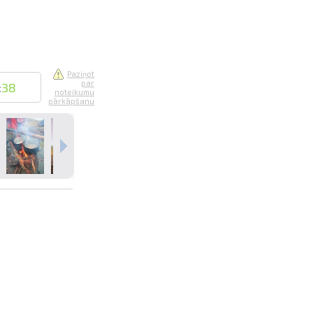
Paziņot
par
:
38
noteikumu
pārkāpšanu