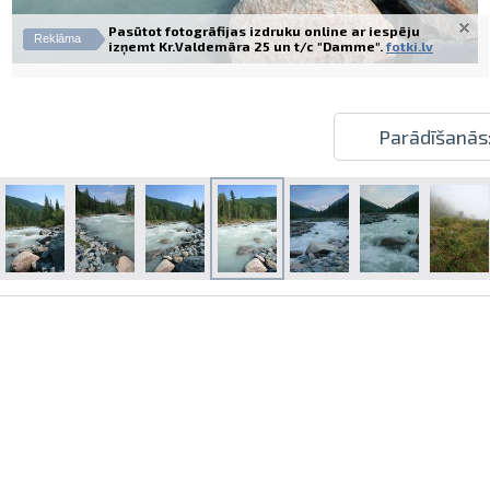
Pasūtot fotogrāfijas izdruku online ar iespēju
Reklāma
izņemt Kr.Valdemāra 25 un t/c "Damme".
fotki.lv
Parādīšanās