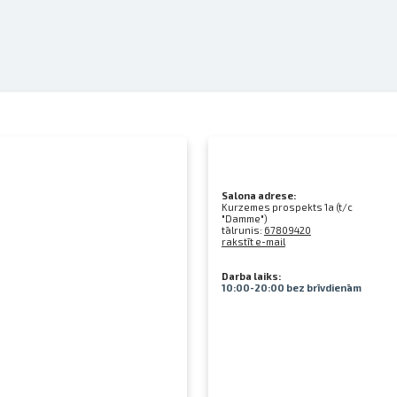
Salona adrese:
Kurzemes prospekts 1a (t/c
"Damme")
tālrunis:
67809420
rakstīt e-mail
Darba laiks:
10:00-20:00 bez brīvdienām