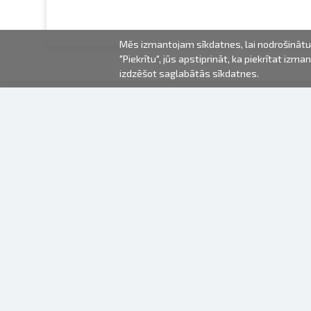
Mēs izmantojam sīkdatnes, lai nodrošinātu 
"Piekrītu", jūs apstiprināt, ka piekrītat iz
izdzēšot saglabātās sīkdatnes.
2000-2026 © Fotki.lv
SIA "FOTKI"
Reģ. Nr. 40003679362
Kontakti
SEKOJIET MUMS