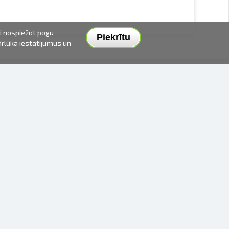
ai nospiežot pogu
Piekrītu
pārlūka iestatījumus un
PIEGĀDES VEIDI UN CENAS
APMAKSAS VEIDI