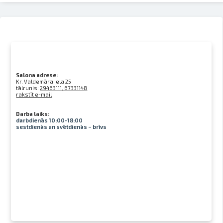
Salona adrese:
Kr. Valdemāra iela 25
tālrunis:
29463111, 67331148
rakstīt e-mail
Darba laiks:
darbdienās 10:00-18:00
sestdienās un svētdienās – brīvs