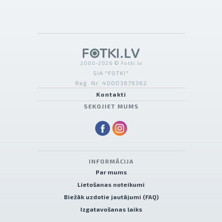
2000-2026 © Fotki.lv
SIA "FOTKI"
Reģ. Nr. 40003679362
Kontakti
SEKOJIET MUMS
INFORMĀCIJA
Par mums
Lietošanas noteikumi
Biežāk uzdotie jautājumi (FAQ)
Izgatavošanas laiks