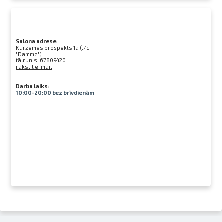
Salona adrese:
Kurzemes prospekts 1a (t/c
"Damme")
tālrunis:
67809420
rakstīt e-mail
Darba laiks:
10:00-20:00 bez brīvdienām