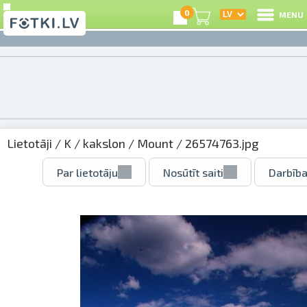
0
MENU
Lietotāji
/
K
/
kakslon
/
Mount
/ 26574763.jpg
Par lietotāju
Nosūtīt saiti
Darbība