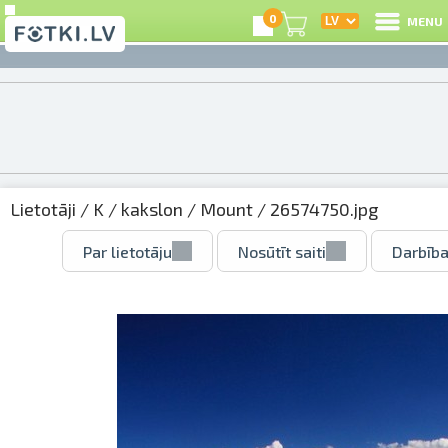
0
MENU
Lietotāji
/
K
/
kakslon
/
Mount
/ 26574750.jpg
Par lietotāju
Nosūtīt saiti
Darbība