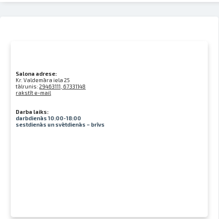
Salona adrese:
Kr. Valdemāra iela 25
tālrunis:
29463111, 67331148
rakstīt e-mail
Darba laiks:
darbdienās 10:00-18:00
sestdienās un svētdienās – brīvs