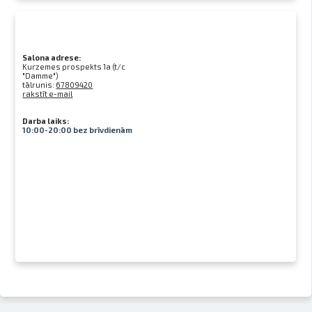
Salona adrese:
Kurzemes prospekts 1a (t/c
"Damme")
tālrunis:
67809420
rakstīt e-mail
Darba laiks:
10:00-20:00 bez brīvdienām