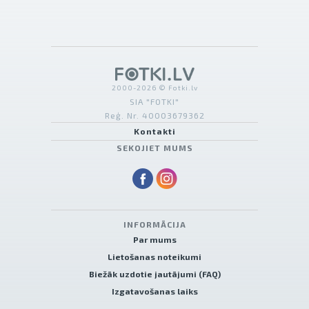
2000-2026 © Fotki.lv
SIA "FOTKI"
Reģ. Nr. 40003679362
Kontakti
SEKOJIET MUMS
INFORMĀCIJA
Par mums
Lietošanas noteikumi
Biežāk uzdotie jautājumi (FAQ)
Izgatavošanas laiks