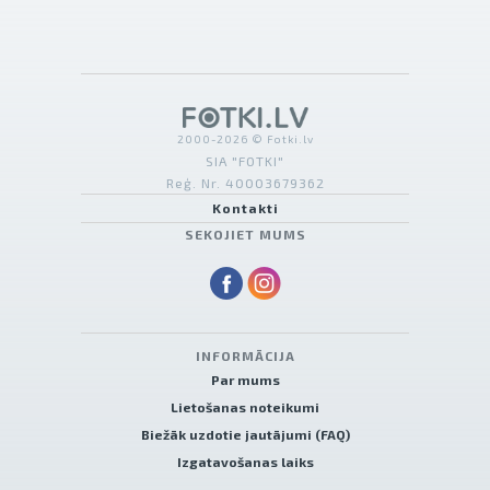
2000-2026 © Fotki.lv
SIA "FOTKI"
Reģ. Nr. 40003679362
Kontakti
SEKOJIET MUMS
INFORMĀCIJA
Par mums
Lietošanas noteikumi
Biežāk uzdotie jautājumi (FAQ)
Izgatavošanas laiks