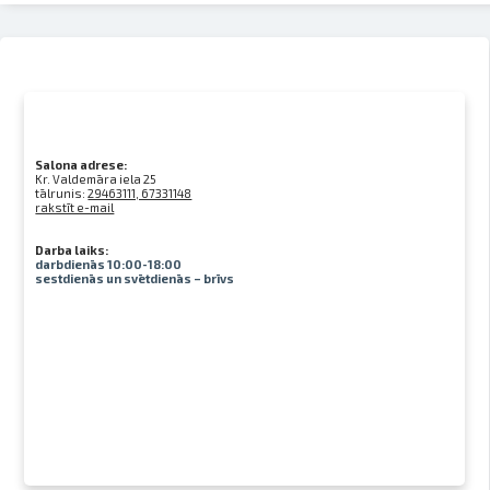
Salona adrese:
Kr. Valdemāra iela 25
tālrunis:
29463111, 67331148
rakstīt e-mail
Darba laiks:
darbdienās 10:00-18:00
sestdienās un svētdienās – brīvs