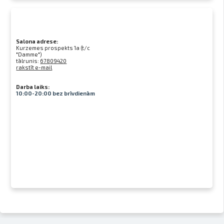
Salona adrese:
Kurzemes prospekts 1a (t/c
"Damme")
tālrunis:
67809420
rakstīt e-mail
Darba laiks:
10:00-20:00 bez brīvdienām