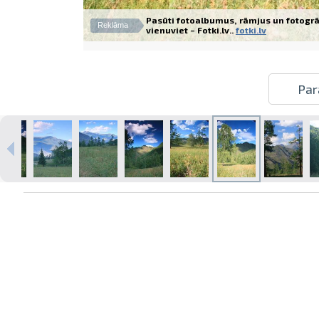
Pasūti fotoalbumus, rāmjus un fotogrā
Reklāma
vienuviet – Fotki.lv..
fotki.lv
Izdrukas 1h laikā Rīgā – pasūtiet
Par
tiešsaistē
Dažādi formāti un papīra veidi
jūsu foto
Piegāde visā Latvijā vai
saņemšana klātienē