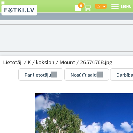
0
MENU
Lietotāji
/
K
/
kakslon
/
Mount
/ 26574768.jpg
Par lietotāju
Nosūtīt saiti
Darbība