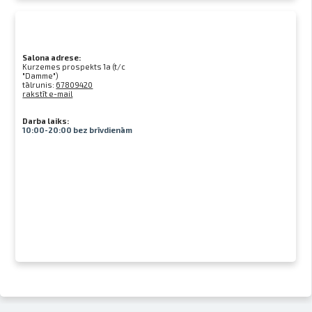
Salona adrese:
Kurzemes prospekts 1a (t/c
"Damme")
tālrunis:
67809420
rakstīt e-mail
Darba laiks:
10:00-20:00 bez brīvdienām