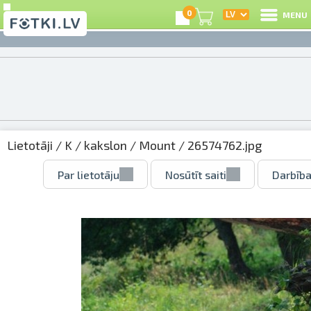
0
MENU
Lietotāji
/
K
/
kakslon
/
Mount
/ 26574762.jpg
Par lietotāju
Nosūtīt saiti
Darbība