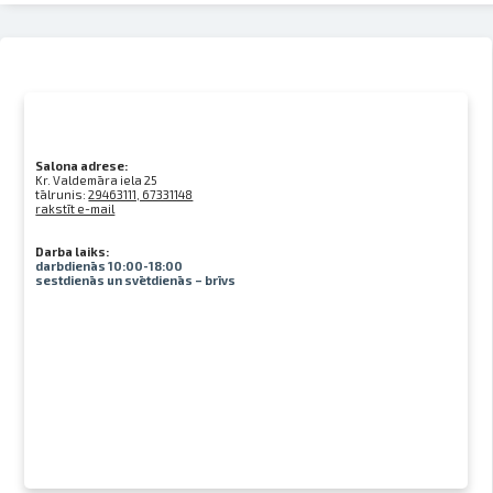
Salona adrese:
Kr. Valdemāra iela 25
tālrunis:
29463111, 67331148
rakstīt e-mail
Darba laiks:
darbdienās 10:00-18:00
sestdienās un svētdienās – brīvs