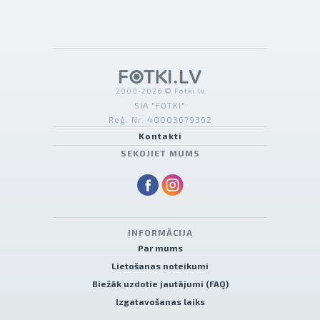
2000-2026 © Fotki.lv
SIA "FOTKI"
Reģ. Nr. 40003679362
Kontakti
SEKOJIET MUMS
INFORMĀCIJA
Par mums
Lietošanas noteikumi
Biežāk uzdotie jautājumi (FAQ)
Izgatavošanas laiks