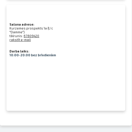
Salona adrese:
Kurzemes prospekts 1a (t/c
"Damme")
tālrunis:
67809420
rakstīt e-mail
Darba laiks:
10:00-20:00 bez brīvdienām