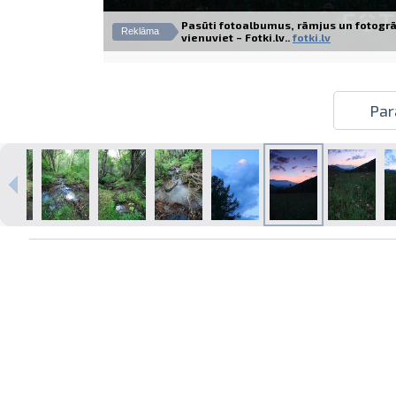
Pasūti fotoalbumus, rāmjus un fotogrā
Reklāma
vienuviet – Fotki.lv..
fotki.lv
Izdrukas 1h laikā Rīgā – pasūtiet
Par
tiešsaistē
Dažādi formāti un papīra veidi
jūsu foto
Piegāde visā Latvijā vai
saņemšana klātienē