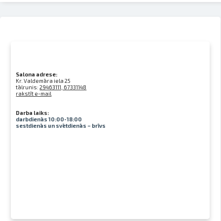
Salona adrese:
Kr. Valdemāra iela 25
tālrunis:
29463111, 67331148
rakstīt e-mail
Darba laiks:
darbdienās 10:00-18:00
sestdienās un svētdienās – brīvs