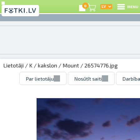
0
MENU
Lietotāji
/
K
/
kakslon
/
Mount
/ 26574776.jpg
Par lietotāju
Nosūtīt saiti
Darbība