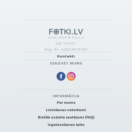
2000-2026 © Fotki.lv
SIA "FOTKI"
Reģ. Nr. 40003679362
Kontakti
SEKOJIET MUMS
INFORMĀCIJA
Par mums
Lietošanas noteikumi
Biežāk uzdotie jautājumi (FAQ)
Izgatavošanas laiks