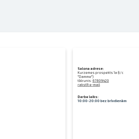
Salona adrese:
Kurzemes prospekts 1a (t/c
"Damme")
tālrunis:
67809420
rakstīt e-mail
Darba laiks:
10:00-20:00 bez brīvdienām