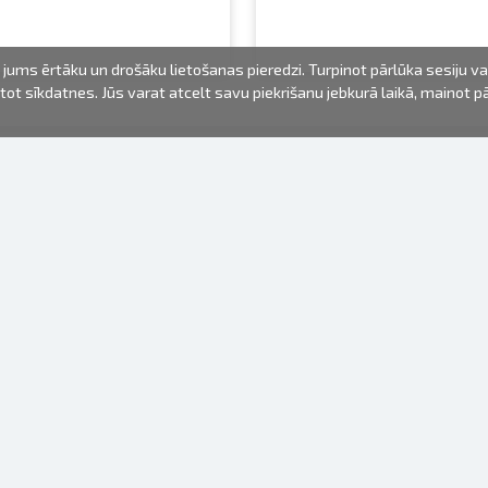
jums ērtāku un drošāku lietošanas pieredzi. Turpinot pārlūka sesiju v
mantot sīkdatnes. Jūs varat atcelt savu piekrišanu jebkurā laikā, mainot 
FOTO PRODUKTI
INFORMĀCIJA
Par mums
Baterijas
Lietošanas noteikumi
Rāmīši
Biežāk uzdotie jautājumi (FAQ)
dāvanu maisiņi
Izgatavošanas laiks
Albumi
Venr. lietošanas fotoaparāti
Fotofilmas
Rāmju stiprinājumi