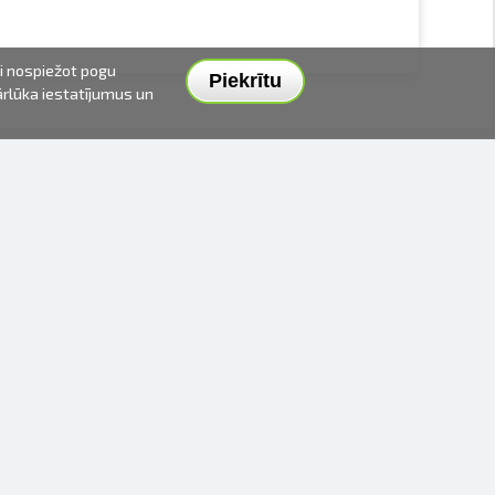
ai nospiežot pogu
Piekrītu
pārlūka iestatījumus un
PIEGĀDES VEIDI UN CENAS
APMAKSAS VEIDI