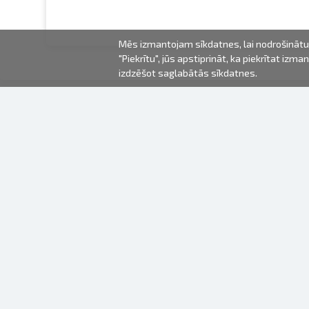
Mēs izmantojam sīkdatnes, lai nodrošinātu 
"Piekrītu", jūs apstiprināt, ka piekrītat iz
izdzēšot saglabātās sīkdatnes.
2000-2026 © Fotki.lv
SIA "FOTKI"
Reģ. Nr. 40003679362
Kontakti
SEKOJIET MUMS