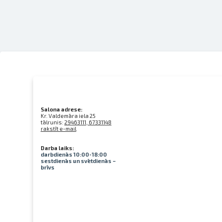
Salona adrese:
Kr. Valdemāra iela 25
tālrunis:
29463111, 67331148
rakstīt e-mail
Darba laiks:
darbdienās 10:00-18:00
sestdienās un svētdienās –
brīvs