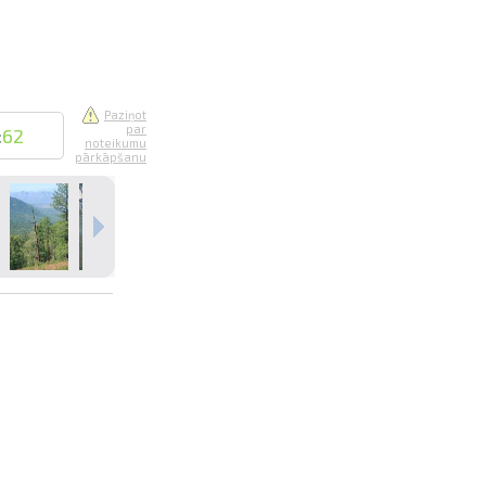
Paziņot
par
:
62
noteikumu
pārkāpšanu