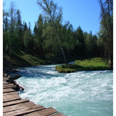
Izdrukas 1h laikā Rīgā – pasūtiet tieš
Dažādi formāti un papīra veidi jūsu 
Piegāde visā Latvijā vai saņemšana kl