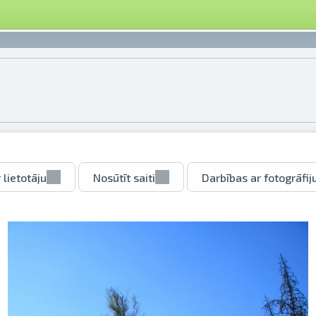
 lietotāju
Nosūtīt saiti
Darbības ar fotogrāfij