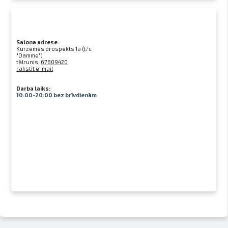
Salona adrese:
Kurzemes prospekts 1a (t/c
"Damme")
tālrunis:
67809420
rakstīt e-mail
Darba laiks:
10:00-20:00 bez brīvdienām