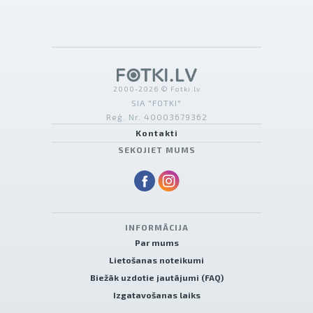
2000-2026 © Fotki.lv
SIA "FOTKI"
Reģ. Nr. 40003679362
Kontakti
SEKOJIET MUMS
INFORMĀCIJA
Par mums
Lietošanas noteikumi
Biežāk uzdotie jautājumi (FAQ)
Izgatavošanas laiks