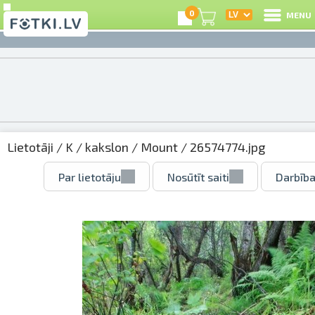
0
MENU
Lietotāji
/
K
/
kakslon
/
Mount
/ 26574774.jpg
Par lietotāju
Nosūtīt saiti
Darbība