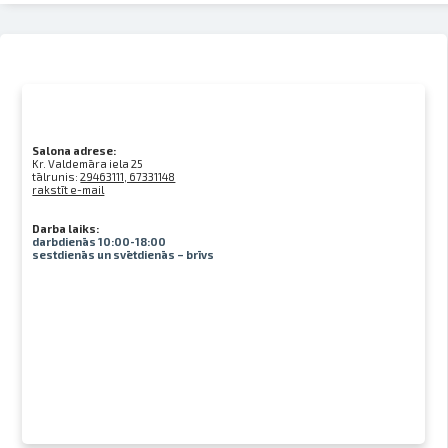
Salona adrese:
Kr. Valdemāra iela 25
tālrunis:
29463111, 67331148
rakstīt e-mail
Darba laiks:
darbdienās 10:00-18:00
sestdienās un svētdienās – brīvs