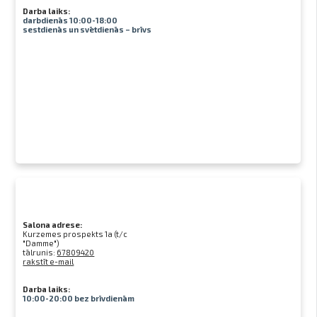
Darba laiks:
darbdienās 10:00-18:00
sestdienās un svētdienās – brīvs
Salona adrese:
Kurzemes prospekts 1a (t/c
"Damme")
tālrunis:
67809420
rakstīt e-mail
Darba laiks:
10:00-20:00 bez brīvdienām