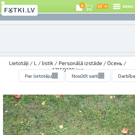
0
MENU
Lietotāji
/
L
/
listik
/
Personālā izstāde
/
Осень
/
17150190.jpg
Par lietotāju
Nosūtīt saiti
Darbība