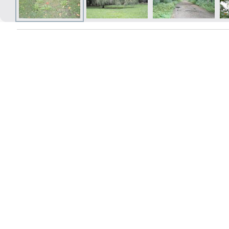
Izdrukas 1h laikā Rīgā – pasūtiet
tiešsaistē
Dažādi formāti un papīra veidi
jūsu foto
Piegāde visā Latvijā vai
saņemšana klātienē