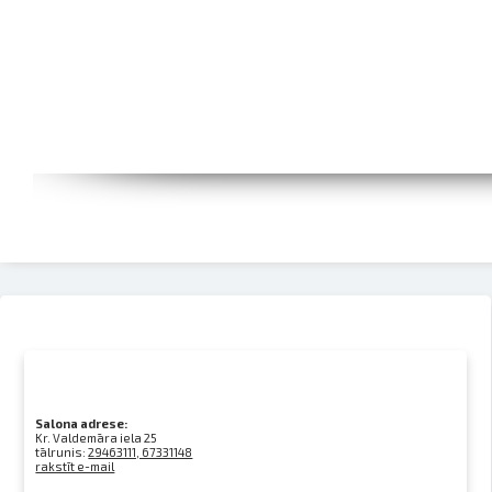
Salona adrese:
Kr. Valdemāra iela 25
tālrunis:
29463111, 67331148
rakstīt e-mail