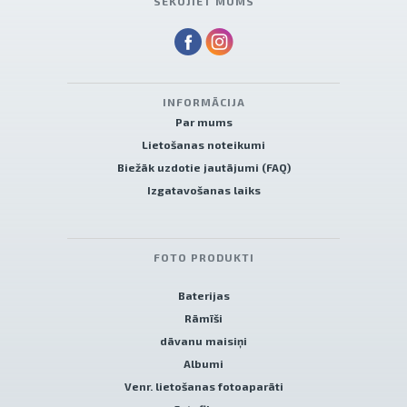
SEKOJIET MUMS
INFORMĀCIJA
Par mums
Lietošanas noteikumi
Biežāk uzdotie jautājumi (FAQ)
Izgatavošanas laiks
FOTO PRODUKTI
Baterijas
Rāmīši
dāvanu maisiņi
Albumi
Venr. lietošanas fotoaparāti