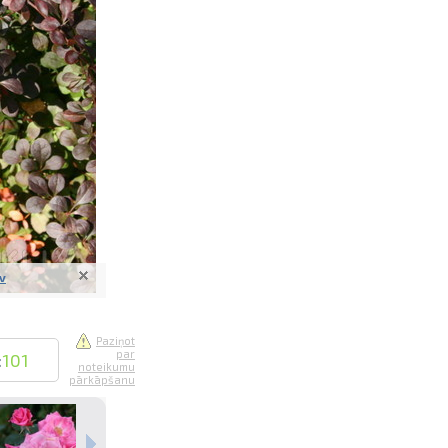
saistē
foto
ātienē
lv
Paziņot
par
:
101
noteikumu
pārkāpšanu