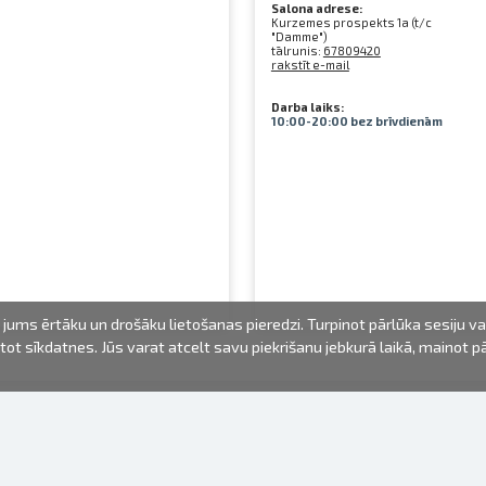
Salona adrese:
Kurzemes prospekts 1a (t/c
"Damme")
tālrunis:
67809420
rakstīt e-mail
Darba laiks:
10:00-20:00 bez brīvdienām
jums ērtāku un drošāku lietošanas pieredzi. Turpinot pārlūka sesiju v
mantot sīkdatnes. Jūs varat atcelt savu piekrišanu jebkurā laikā, mainot 