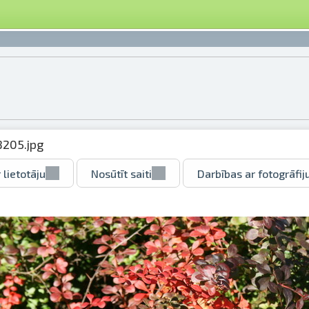
8205.jpg
 lietotāju
Nosūtīt saiti
Darbības ar fotogrāfij