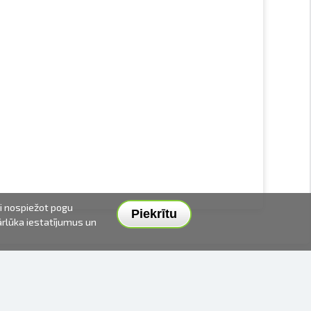
ai nospiežot pogu
Piekrītu
pārlūka iestatījumus un