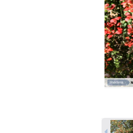
N
Reklāma