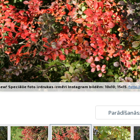
Izdrukas 1h laikā Rīgā – pasūtiet tieš
Dažādi formāti un papīra veidi jūsu 
Piegāde visā Latvijā vai saņemšana kl
ew! Speciālie foto izdrukas izmēri Instagram bildēm: 10x10; 15x15.
fotki.
Parādīšanās