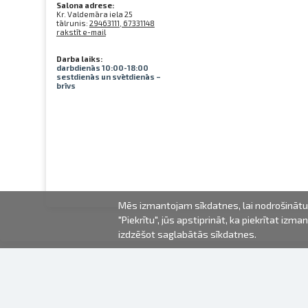
Salona adrese:
Kr. Valdemāra iela 25
tālrunis:
29463111, 67331148
rakstīt e-mail
Darba laiks:
darbdienās 10:00-18:00
sestdienās un svētdienās –
brīvs
Mēs izmantojam sīkdatnes, lai nodrošinātu 
"Piekrītu", jūs apstiprināt, ka piekrītat iz
izdzēšot saglabātās sīkdatnes.