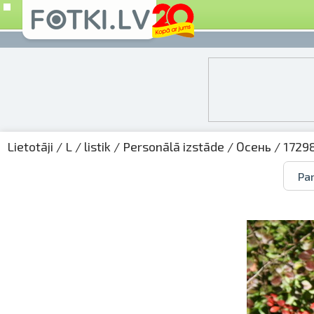
Lietotāji
/
L
/
listik
/
Personālā izstāde
/
Осень
/ 1729
Par