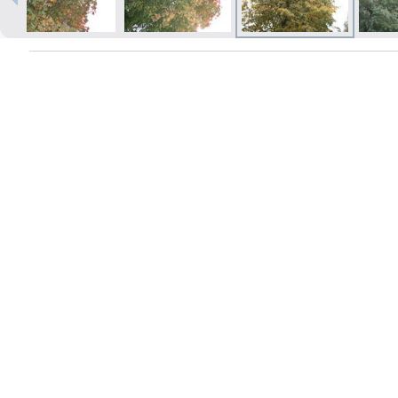
Izdrukas 1h laikā Rīgā – pasūtiet
tiešsaistē
Dažādi formāti un papīra veidi
jūsu foto
Piegāde visā Latvijā vai
saņemšana klātienē