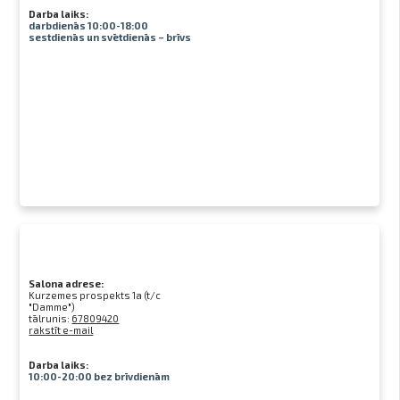
Darba laiks:
darbdienās 10:00-18:00
sestdienās un svētdienās – brīvs
Salona adrese:
Kurzemes prospekts 1a (t/c
"Damme")
tālrunis:
67809420
rakstīt e-mail
Darba laiks:
10:00-20:00 bez brīvdienām