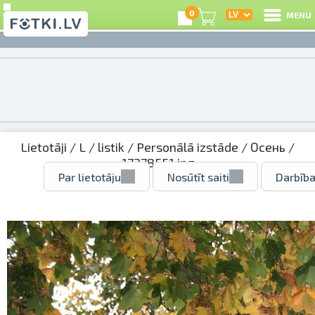
0
MENU
Lietotāji
/
L
/
listik
/
Personālā izstāde
/
Осень
/
17378551.jpg
Par lietotāju
Nosūtīt saiti
Darbība