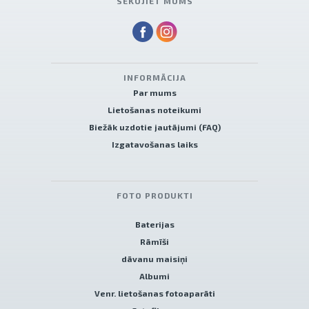
SEKOJIET MUMS
INFORMĀCIJA
Par mums
Lietošanas noteikumi
Biežāk uzdotie jautājumi (FAQ)
Izgatavošanas laiks
FOTO PRODUKTI
Baterijas
Rāmīši
dāvanu maisiņi
Albumi
Venr. lietošanas fotoaparāti