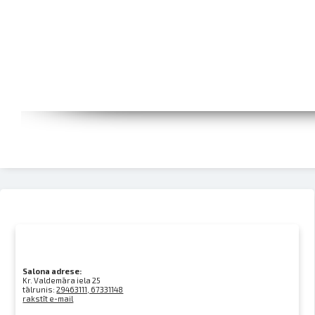
Salona adrese:
Kr. Valdemāra iela 25
tālrunis:
29463111, 67331148
rakstīt e-mail