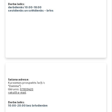
Darba laiks:
darbdienās 10:00-18:00
sestdienās un svētdienās – brīvs
Salona adrese:
Kurzemes prospekts 1a (t/c
"Damme")
tālrunis:
67809420
rakstīt e-mail
Darba laiks:
10:00-20:00 bez brīvdienām