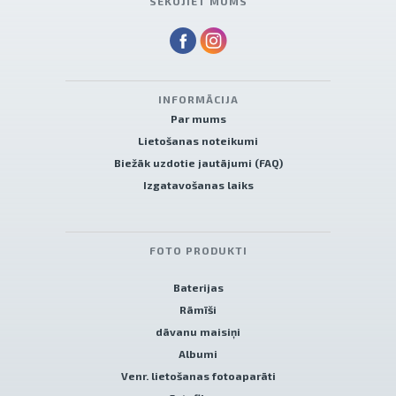
SEKOJIET MUMS
INFORMĀCIJA
Par mums
Lietošanas noteikumi
Biežāk uzdotie jautājumi (FAQ)
Izgatavošanas laiks
FOTO PRODUKTI
Baterijas
Rāmīši
dāvanu maisiņi
Albumi
Venr. lietošanas fotoaparāti