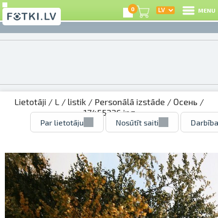
0
MENU
Lietotāji
/
L
/
listik
/
Personālā izstāde
/
Осень
/
17455226.jpg
Par lietotāju
Nosūtīt saiti
Darbība