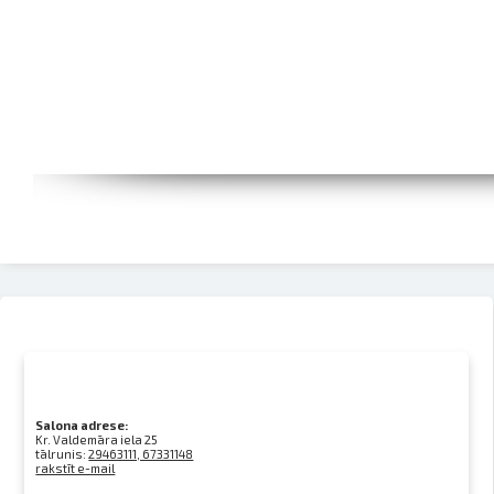
Salona adrese:
Kr. Valdemāra iela 25
tālrunis:
29463111, 67331148
rakstīt e-mail