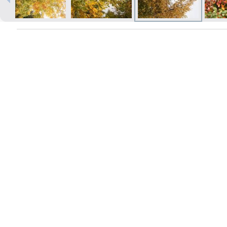
Izdrukas 1h laikā Rīgā – pasūtiet
tiešsaistē
Dažādi formāti un papīra veidi
jūsu foto
Piegāde visā Latvijā vai
saņemšana klātienē