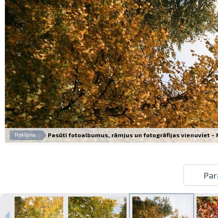
Pasūti fotoalbumus, rāmjus un fotogrāfijas vienuviet – Fo
Reklāma
Par