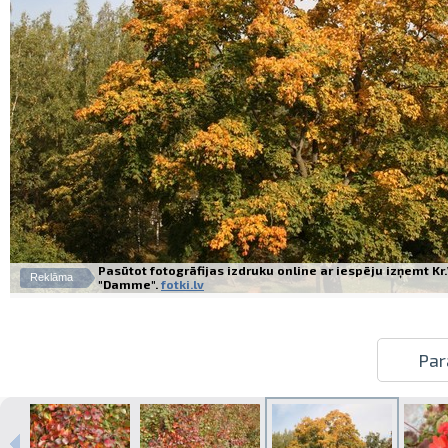
Pasūtot fotogrāfijas izdruku online ar iespēju izņemt K
Reklāma
"Damme".
fotki.lv
Par