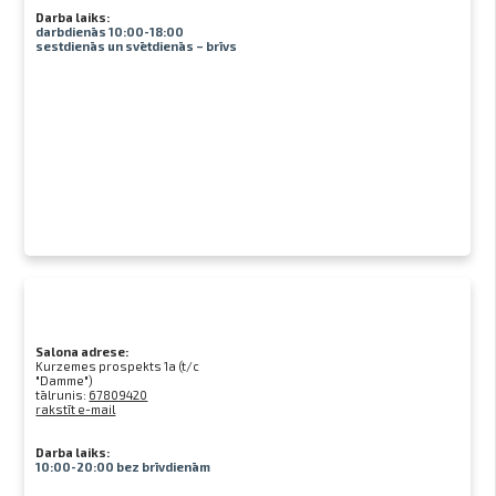
Darba laiks:
darbdienās 10:00-18:00
sestdienās un svētdienās – brīvs
Salona adrese:
Kurzemes prospekts 1a (t/c
"Damme")
tālrunis:
67809420
rakstīt e-mail
Darba laiks:
10:00-20:00 bez brīvdienām