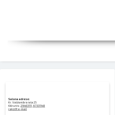
Salona adrese:
Kr. Valdemāra iela 25
tālrunis:
29463111, 67331148
rakstīt e-mail