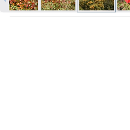
Izdrukas 1h laikā Rīgā – pasūtiet
tiešsaistē
Dažādi formāti un papīra veidi
jūsu foto
Piegāde visā Latvijā vai
saņemšana klātienē