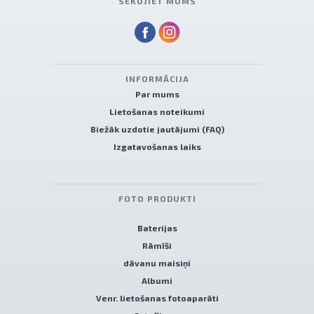
SEKOJIET MUMS
INFORMĀCIJA
Par mums
Lietošanas noteikumi
Biežāk uzdotie jautājumi (FAQ)
Izgatavošanas laiks
FOTO PRODUKTI
Baterijas
Rāmīši
dāvanu maisiņi
Albumi
Venr. lietošanas fotoaparāti