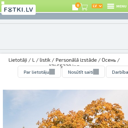
0
MENU
Lietotāji
/
L
/
listik
/
Personālā izstāde
/
Осень
/
17455229.jpg
Par lietotāju
Nosūtīt saiti
Darbība