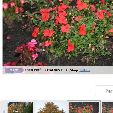
FOTO PREČU KATALOGS Fotki_Shop.
fotki.lv
Reklāma
Par