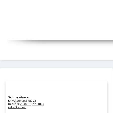
Salona adrese:
Kr. Valdemāra iela 25
tālrunis:
29463111, 67331148
rakstīt e-mail