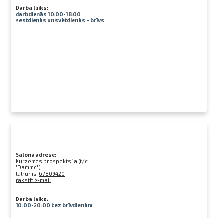
Darba laiks:
darbdienās 10:00-18:00
sestdienās un svētdienās – brīvs
Salona adrese:
Kurzemes prospekts 1a (t/c
"Damme")
tālrunis:
67809420
rakstīt e-mail
Darba laiks:
10:00-20:00 bez brīvdienām