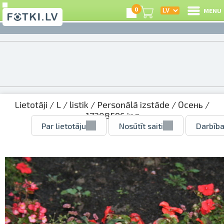
0
MENU
Lietotāji
/
L
/
listik
/
Personālā izstāde
/
Осень
/
17308596.jpg
Par lietotāju
Nosūtīt saiti
Darbība