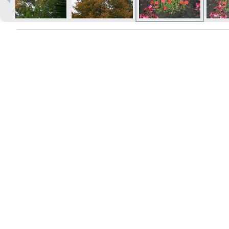
Izdrukas 1h laikā Rīgā – pasūtiet
tiešsaistē
Dažādi formāti un papīra veidi
jūsu foto
Piegāde visā Latvijā vai
saņemšana klātienē