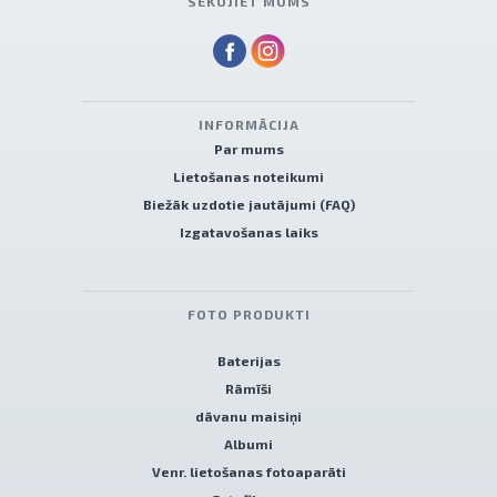
SEKOJIET MUMS
INFORMĀCIJA
Par mums
Lietošanas noteikumi
Biežāk uzdotie jautājumi (FAQ)
Izgatavošanas laiks
FOTO PRODUKTI
Baterijas
Rāmīši
dāvanu maisiņi
Albumi
Venr. lietošanas fotoaparāti