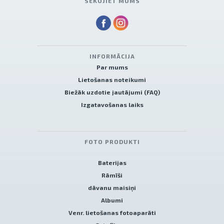
SEKOJIET MUMS
INFORMĀCIJA
Par mums
Lietošanas noteikumi
Biežāk uzdotie jautājumi (FAQ)
Izgatavošanas laiks
FOTO PRODUKTI
Baterijas
Rāmīši
dāvanu maisiņi
Albumi
Venr. lietošanas fotoaparāti