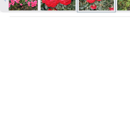
Izdrukas 1h laikā Rīgā – pasūtiet
tiešsaistē
Dažādi formāti un papīra veidi
jūsu foto
Piegāde visā Latvijā vai
saņemšana klātienē