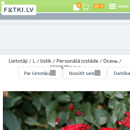
0
MENU
Lietotāji
/
L
/
listik
/
Personālā izstāde
/
Осень
/
17306794.jpg
Par lietotāju
Nosūtīt saiti
Darbība