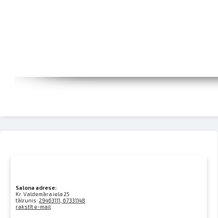
Salona adrese:
Kr. Valdemāra iela 25
tālrunis:
29463111, 67331148
rakstīt e-mail