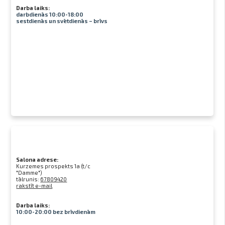
Darba laiks:
darbdienās 10:00-18:00
sestdienās un svētdienās – brīvs
Salona adrese:
Kurzemes prospekts 1a (t/c
"Damme")
tālrunis:
67809420
rakstīt e-mail
Darba laiks:
10:00-20:00 bez brīvdienām