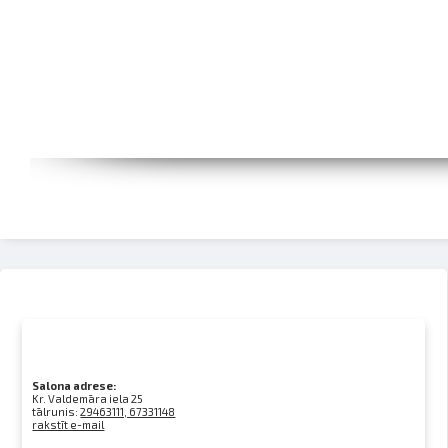
Salona adrese:
Kr. Valdemāra iela 25
tālrunis:
29463111, 67331148
rakstīt e-mail