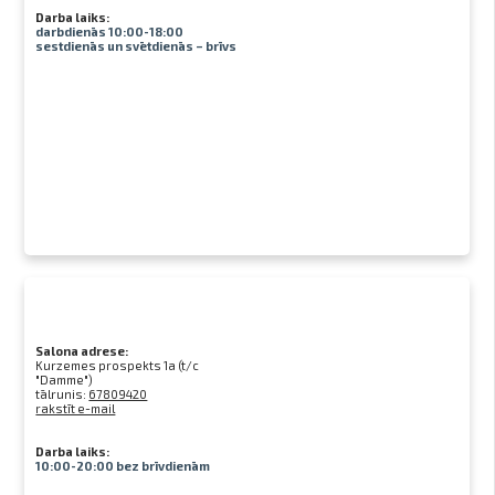
Darba laiks:
darbdienās 10:00-18:00
sestdienās un svētdienās – brīvs
Salona adrese:
Kurzemes prospekts 1a (t/c
"Damme")
tālrunis:
67809420
rakstīt e-mail
Darba laiks:
10:00-20:00 bez brīvdienām