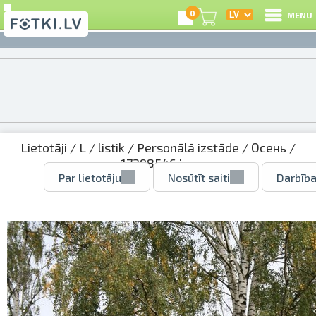
0
MENU
Lietotāji
/
L
/
listik
/
Personālā izstāde
/
Осень
/
17298546.jpg
Par lietotāju
Nosūtīt saiti
Darbība