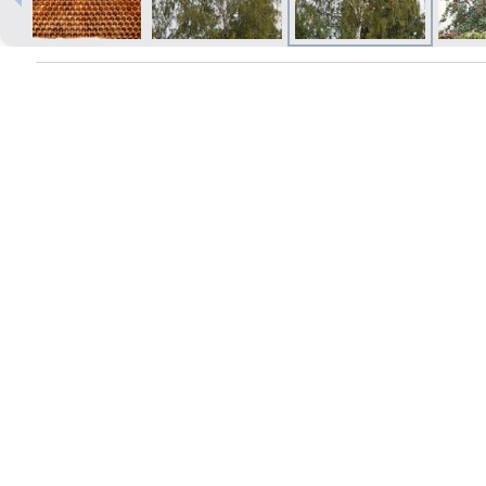
Izdrukas 1h laikā Rīgā – pasūtiet
tiešsaistē
Dažādi formāti un papīra veidi
jūsu foto
Piegāde visā Latvijā vai
saņemšana klātienē