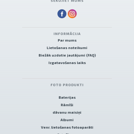
SEKOJIET MUMS
INFORMĀCIJA
Par mums
Lietošanas noteikumi
Biežāk uzdotie jautājumi (FAQ)
Izgatavošanas laiks
FOTO PRODUKTI
Baterijas
Rāmīši
dāvanu maisiņi
Albumi
Venr. lietošanas fotoaparāti