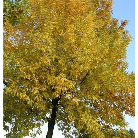
Izdrukas 1h laikā Rīgā – pasūtiet tieš
Dažādi formāti un papīra veidi jūsu 
Piegāde visā Latvijā vai saņemšana kl