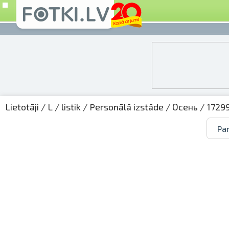
Lietotāji
/
L
/
listik
/
Personālā izstāde
/
Осень
/ 1729
Par