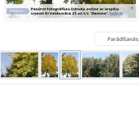
Pasūtot fotogrāfijas izdruku online ar iespēju
Reklāma
izņemt Kr.Valdemāra 25 un t/c "Damme".
fotki.lv
Parādīšanās