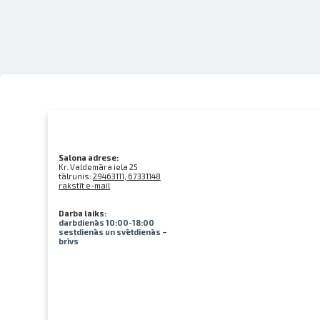
Salona adrese:
Kr. Valdemāra iela 25
tālrunis:
29463111, 67331148
rakstīt e-mail
Darba laiks:
darbdienās 10:00-18:00
sestdienās un svētdienās –
brīvs