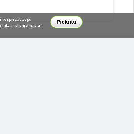
ai nospiežot pogu
Piekrītu
pārlūka iestatījumus un
PIEGĀDES VEIDI UN CENAS
APMAKSAS VEIDI