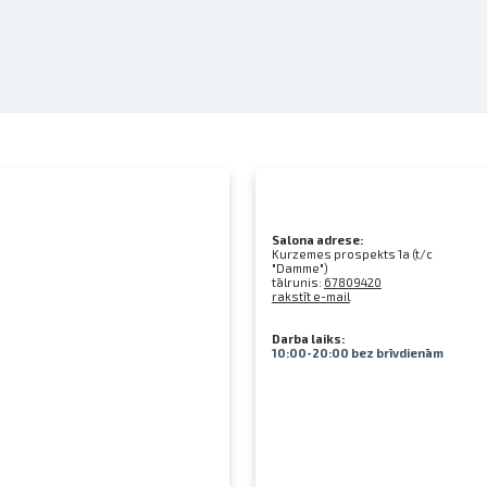
Salona adrese:
Kurzemes prospekts 1a (t/c
"Damme")
tālrunis:
67809420
rakstīt e-mail
Darba laiks:
10:00-20:00 bez brīvdienām