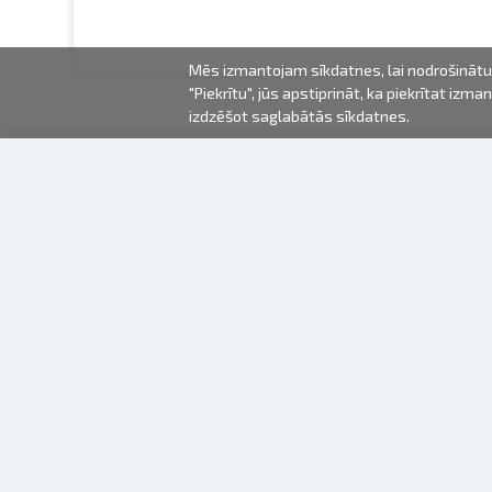
Mēs izmantojam sīkdatnes, lai nodrošinātu 
"Piekrītu", jūs apstiprināt, ka piekrītat iz
izdzēšot saglabātās sīkdatnes.
2000-2026 © Fotki.lv
SIA "FOTKI"
Reģ. Nr. 40003679362
Kontakti
SEKOJIET MUMS