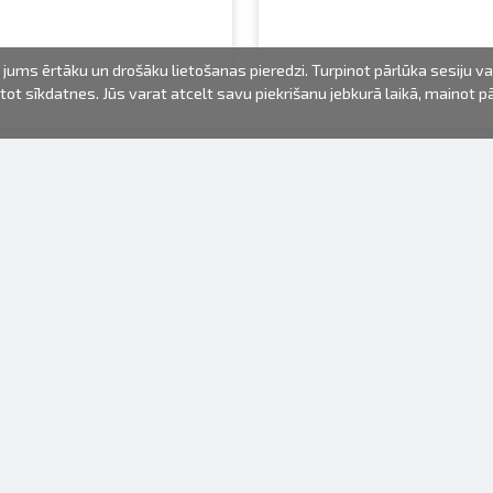
jums ērtāku un drošāku lietošanas pieredzi. Turpinot pārlūka sesiju v
mantot sīkdatnes. Jūs varat atcelt savu piekrišanu jebkurā laikā, mainot 
FOTO PRODUKTI
INFORMĀCIJA
Par mums
Baterijas
Lietošanas noteikumi
Rāmīši
Biežāk uzdotie jautājumi (FAQ)
dāvanu maisiņi
Izgatavošanas laiks
Albumi
Venr. lietošanas fotoaparāti
Fotofilmas
Rāmju stiprinājumi