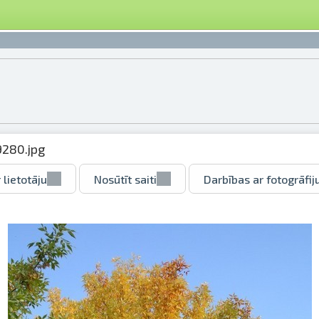
9280.jpg
 lietotāju
Nosūtīt saiti
Darbības ar fotogrāfij