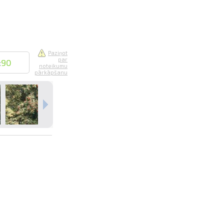
Paziņot
par
:
90
noteikumu
pārkāpšanu