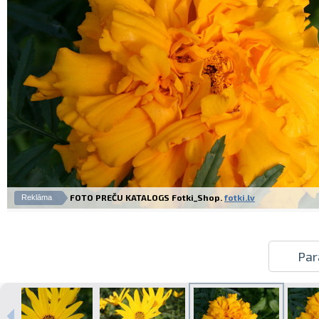
FOTO PREČU KATALOGS Fotki_Shop.
fotki.lv
Reklāma
Par