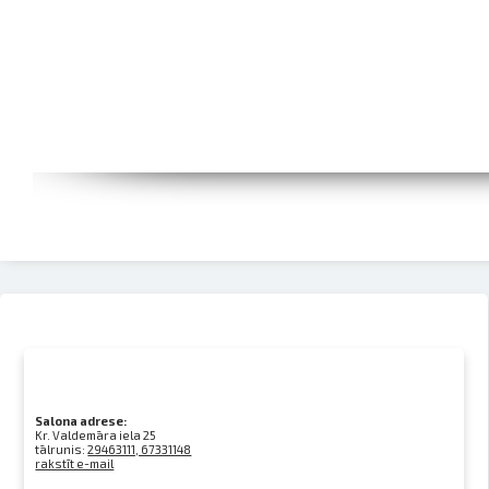
Salona adrese:
Kr. Valdemāra iela 25
tālrunis:
29463111, 67331148
rakstīt e-mail