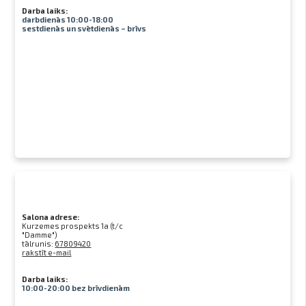
Darba laiks:
darbdienās 10:00-18:00
sestdienās un svētdienās – brīvs
Salona adrese:
Kurzemes prospekts 1a (t/c
"Damme")
tālrunis:
67809420
rakstīt e-mail
Darba laiks:
10:00-20:00 bez brīvdienām