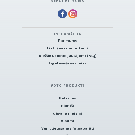
SEKOJIET MUMS
INFORMĀCIJA
Par mums
Lietošanas noteikumi
Biežāk uzdotie jautājumi (FAQ)
Izgatavošanas laiks
FOTO PRODUKTI
Baterijas
Rāmīši
dāvanu maisiņi
Albumi
Venr. lietošanas fotoaparāti