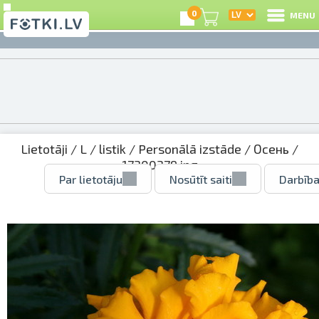
0
MENU
Lietotāji
/
L
/
listik
/
Personālā izstāde
/
Осень
/
17300379.jpg
Par lietotāju
Nosūtīt saiti
Darbība