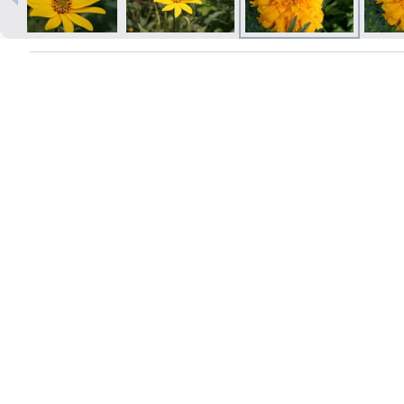
Izdrukas 1h laikā Rīgā – pasūtiet
tiešsaistē
Dažādi formāti un papīra veidi
jūsu foto
Piegāde visā Latvijā vai
saņemšana klātienē