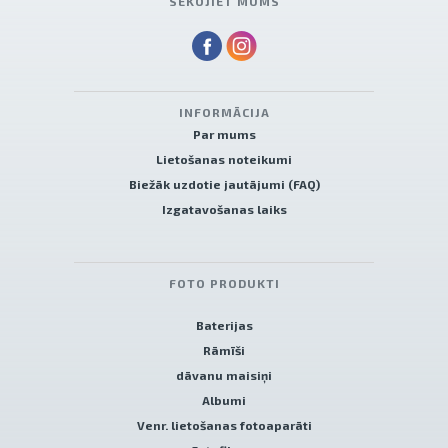
SEKOJIET MUMS
INFORMĀCIJA
Par mums
Lietošanas noteikumi
Biežāk uzdotie jautājumi (FAQ)
Izgatavošanas laiks
FOTO PRODUKTI
Baterijas
Rāmīši
dāvanu maisiņi
Albumi
Venr. lietošanas fotoaparāti