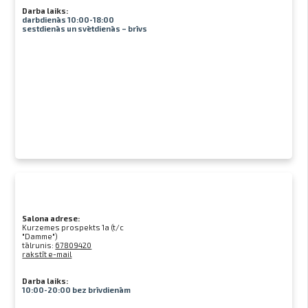
Darba laiks:
darbdienās 10:00-18:00
sestdienās un svētdienās – brīvs
Salona adrese:
Kurzemes prospekts 1a (t/c
"Damme")
tālrunis:
67809420
rakstīt e-mail
Darba laiks:
10:00-20:00 bez brīvdienām