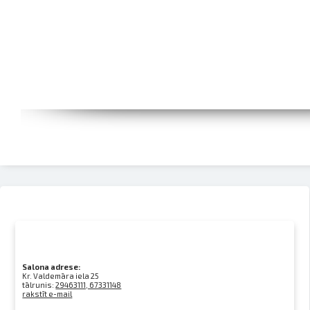
Salona adrese:
Kr. Valdemāra iela 25
tālrunis:
29463111, 67331148
rakstīt e-mail