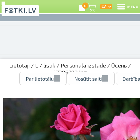
0
MENU
Lietotāji
/
L
/
listik
/
Personālā izstāde
/
Осень
/
17306790.jpg
Par lietotāju
Nosūtīt saiti
Darbība