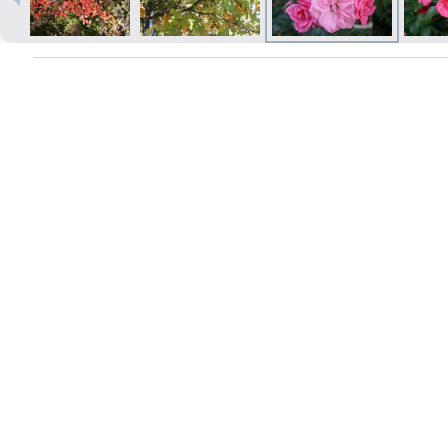
Izdrukas 1h laikā Rīgā – pasūtiet
tiešsaistē
Dažādi formāti un papīra veidi
jūsu foto
Piegāde visā Latvijā vai
saņemšana klātienē