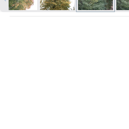
Izdrukas 1h laikā Rīgā – pasūtiet
tiešsaistē
Dažādi formāti un papīra veidi
jūsu foto
Piegāde visā Latvijā vai
saņemšana klātienē