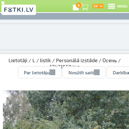
0
MENU
Lietotāji
/
L
/
listik
/
Personālā izstāde
/
Осень
/
17421559.jpg
Par lietotāju
Nosūtīt saiti
Darbība