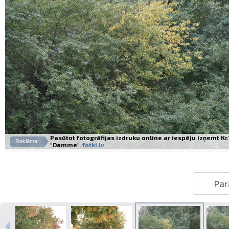
Pasūtot fotogrāfijas izdruku online ar iespēju izņemt K
Reklāma
"Damme".
fotki.lv
Par