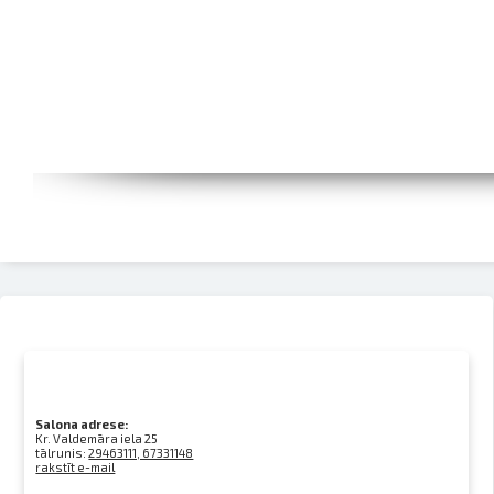
Salona adrese:
Kr. Valdemāra iela 25
tālrunis:
29463111, 67331148
rakstīt e-mail