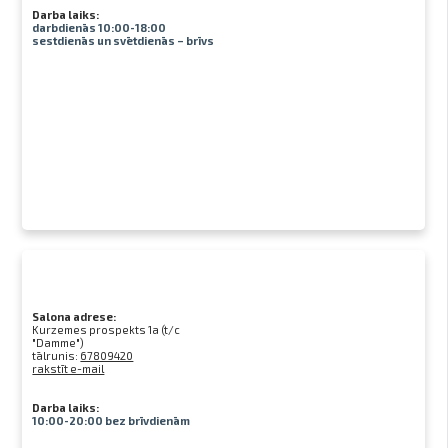
Darba laiks:
darbdienās 10:00-18:00
sestdienās un svētdienās – brīvs
Salona adrese:
Kurzemes prospekts 1a (t/c
"Damme")
tālrunis:
67809420
rakstīt e-mail
Darba laiks:
10:00-20:00 bez brīvdienām