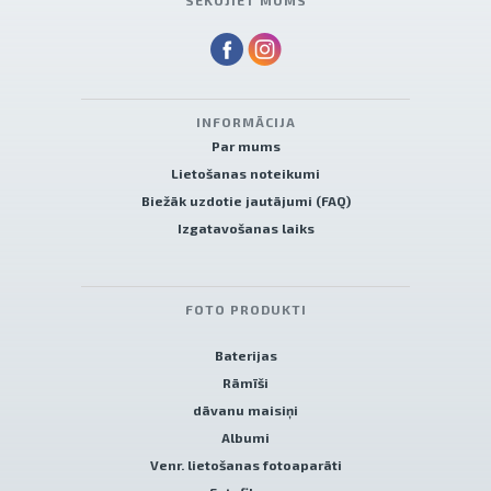
SEKOJIET MUMS
INFORMĀCIJA
Par mums
Lietošanas noteikumi
Biežāk uzdotie jautājumi (FAQ)
Izgatavošanas laiks
FOTO PRODUKTI
Baterijas
Rāmīši
dāvanu maisiņi
Albumi
Venr. lietošanas fotoaparāti