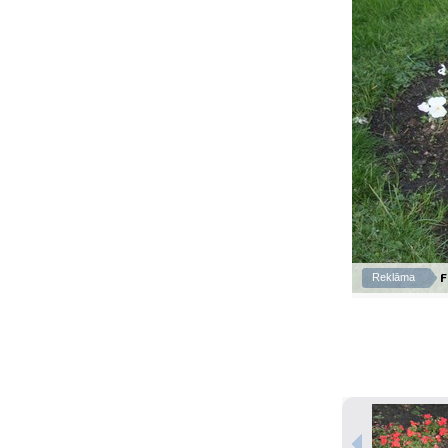
F
Reklāma