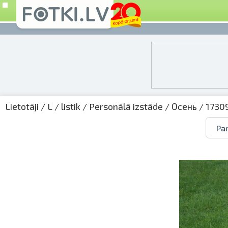
Lietotāji
/
L
/
listik
/
Personālā izstāde
/
Осень
/ 1730
Par