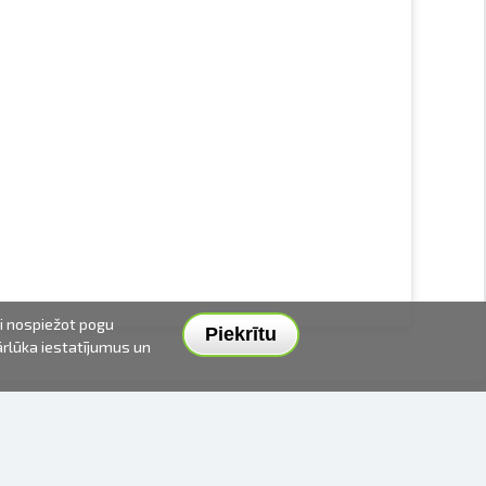
ai nospiežot pogu
Piekrītu
pārlūka iestatījumus un