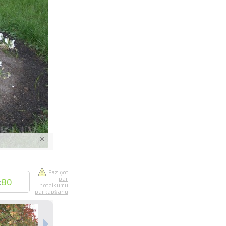
saistē
foto
ātienē
Paziņot
par
:
80
noteikumu
pārkāpšanu