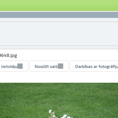
9648.jpg
 lietotāju
Nosūtīt saiti
Darbības ar fotogrāfij