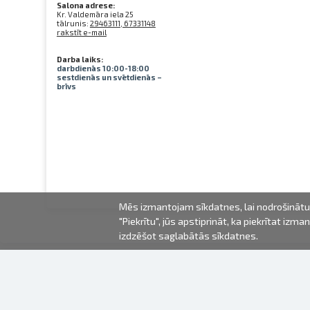
Salona adrese:
Kr. Valdemāra iela 25
tālrunis:
29463111, 67331148
rakstīt e-mail
Darba laiks:
darbdienās 10:00-18:00
sestdienās un svētdienās –
brīvs
Mēs izmantojam sīkdatnes, lai nodrošinātu 
"Piekrītu", jūs apstiprināt, ka piekrītat iz
izdzēšot saglabātās sīkdatnes.