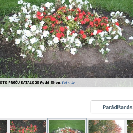
Izdrukas 1h laikā Rīgā – pasūtiet tieš
Dažādi formāti un papīra veidi jūsu 
Piegāde visā Latvijā vai saņemšana kl
OTO PREČU KATALOGS Fotki_Shop.
fotki.lv
Parādīšanās