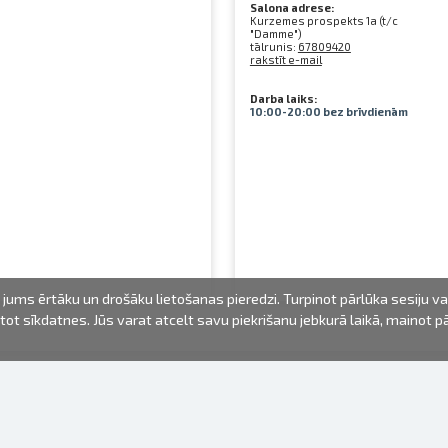
Salona adrese:
Kurzemes prospekts 1a (t/c
"Damme")
tālrunis:
67809420
rakstīt e-mail
Darba laiks:
10:00-20:00 bez brīvdienām
jums ērtāku un drošāku lietošanas pieredzi. Turpinot pārlūka sesiju v
mantot sīkdatnes. Jūs varat atcelt savu piekrišanu jebkurā laikā, mainot 