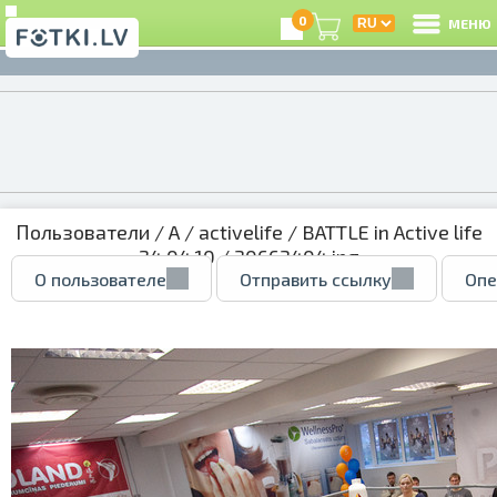
0
МЕНЮ
Пользователи
/
A
/
activelife
/
BATTLE in Active life
24.04.10
/ 30663404.jpg
О пользователе
Отправить ссылку
Опе