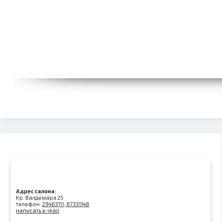
Адрес салона:
Kр. Валдемара 25
телефон:
29463111, 67331148
написать e-mail