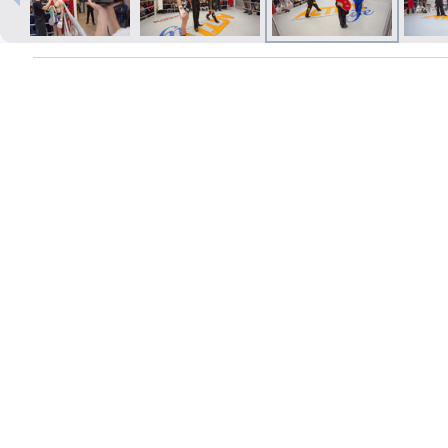
Печать в течение 1 часа в Риге –
закажите онлайн
Различные форматы и виды
бумаги для ваших фотографий
Доставка по всей Латвии или
самовывоз