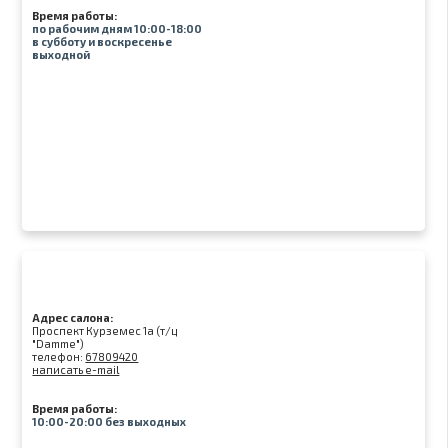
Время работы:
по рабочим дням 10:00-18:00
в субботу и воскресенье
выходной
Адрес салона:
Проспект Курземес 1а (т/ц
"Damme")
телефон:
67809420
написать e-mail
Время работы:
10:00-20:00 без выходных