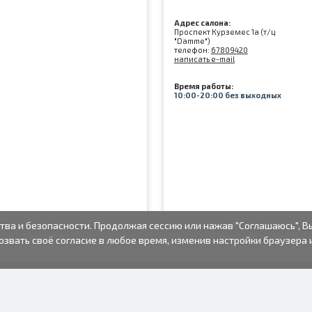
Адрес салона:
Проспект Курземес 1а (т/ц
"Damme")
телефон:
67809420
написать e-mail
Время работы:
10:00-20:00 без выходных
тва и безопасности. Продолжая сессию или нажав "Соглашаюсь", В
озвать своё согласие в любое время, изменив настройки браузера 