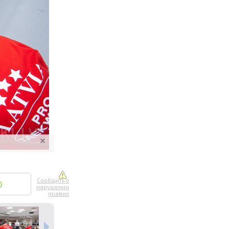
ите онлайн
их фотографий
вывоз
Сообщить о
0
нарушении
правил