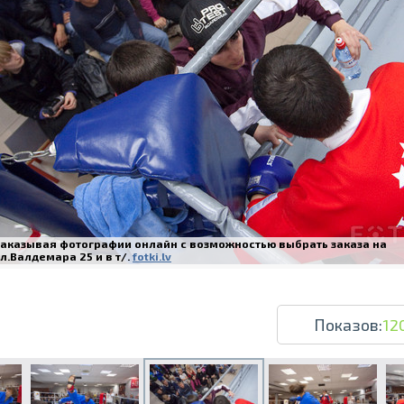
Печать в течение 1 часа в Риге – закаж
Различные форматы и виды бумаги для ваш
Доставка по всей Латвии или само
Заказывая фотографии онлайн с возможностью выбрать заказа на
л.Валдемара 25 и в т/.
fotki.lv
Показов:
12