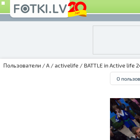
Пользователи
/
A
/
activelife
/
BATTLE in Active life 
О пользо