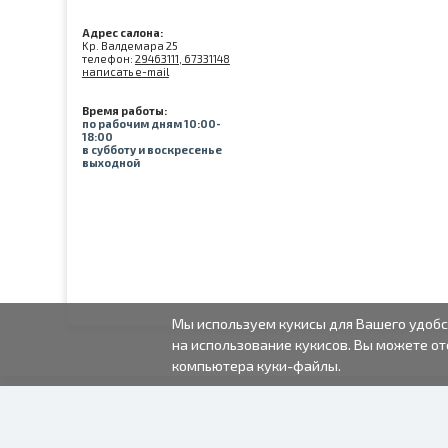
Адрес салона:
Kр. Валдемара 25
телефон:
29463111, 67331148
написать e-mail
Время работы:
по рабочим дням 10:00-
18:00
в субботу и воскресенье
выходной
Мы используем кукисы для Вашего удобс
на использование кукисов. Вы можете от
компьютера куки-файлы.