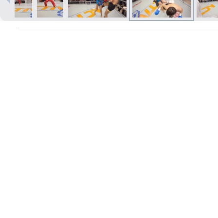
Печать в течение 1 часа в Риге –
закажите онлайн
Различные форматы и виды
бумаги для ваших фотографий
Доставка по всей Латвии или
самовывоз