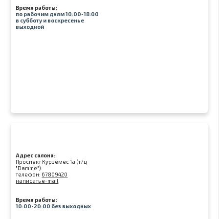
Время работы:
по рабочим дням 10:00-18:00
в субботу и воскресенье
выходной
Адрес салона:
Проспект Курземес 1а (т/ц
"Damme")
телефон:
67809420
написать e-mail
Время работы:
10:00-20:00 без выходных