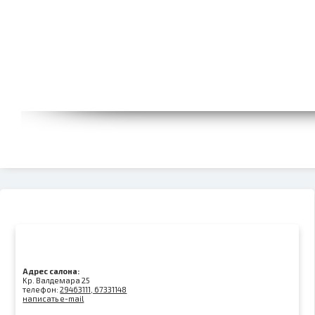
Адрес салона:
Kр. Валдемара 25
телефон:
29463111, 67331148
написать e-mail