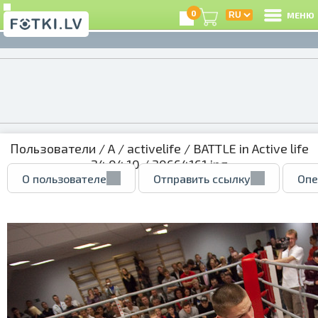
0
МЕНЮ
Пользователи
/
A
/
activelife
/
BATTLE in Active life
24.04.10
/ 30664161.jpg
О пользователе
Отправить ссылку
Опе